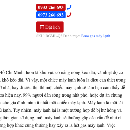
0933 266 693
0973 266 693
Đặt lịch
SKU:
BGML-Q2
Danh mục:
Bơm gas máy lạnh
Hồ Chí Minh, luôn là khu vực có nắng nóng kéo dài, và nhiệt độ có
khô kéo dài. Vì vậy, một chiếc máy lạnh luôn là điều cần thiết trong
 nhà, hay đi siêu thị, thì một chiếc máy lạnh sẽ làm bạn cảm thấy dễ
 tra hiện nay, 99% người dân sống trong nhà phố, hoặc dự án chung
cho gia đình mình ít nhất một chiếc máy lạnh. Máy lạnh là một tài
ủ lạnh. Tuy nhiên, máy lạnh lại là một trường hợp dễ bị hư hỏng và
g thời gian sử dụng, một máy lạnh sẽ thường gặp các vấn đề như rỉ
ng hợp khác cũng thường hay xảy ra là hết gas máy lạnh. Việc