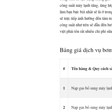
công suất máy lạnh tăng, tăng lượ
làm bạn bực bội nhất sẽ là ở tro
sẽ trực tiếp ảnh hưởng đến tâm 
công suất như trên sẽ dẫn đến hư
việt phải tốn rất nhiều chi phí s
Bảng giá dịch vụ bơ
#
Tên hàng & Quy cách 
1
Nạp gas bổ sung máy lạ
2
Nạp gas bổ sung máy lạ