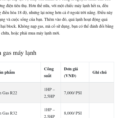
ng điện tiêu thụ. Hơn thế nữa, với một chiếc máy lạnh hết ra, đều
ng điều hòa 18 độ, nhưng lại nóng hơn cả ở ngoài trời nắng. Điều này
trạng và cuộc sống của bạn. Thêm vào đó, quá lạnh hoạt động quá
 hại block. Không nạp gas, mà cố sử dụng, bạn có thể đánh đổi bằng
ửa chữa, hoặc phải mua máy lạnh mới.
m gas máy lạnh
Công
Đơn giá
sản phẩm
Ghi chú
suất
(VNĐ)
1HP –
nh Gas R22
7,000/ PSI
2,5HP
1HP –
nh Gas R32
8,000/ PSI
2,5HP