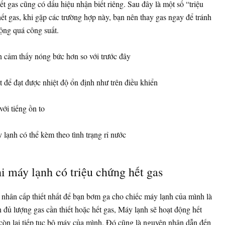
t gas cũng có dấu hiệu nhận biết riêng. Sau đây là một số “triệu
t gas, khi gặp các trường hợp này, bạn nên thay gas ngay để tránh
ộng quá công suất.
 cảm thấy nóng bức hơn so với trước đây
để đạt được nhiệt độ ổn định như trên điều khiển
ới tiếng ồn to
lạnh có thể kèm theo tình trạng rỉ nước
i máy lạnh có triệu chứng hết gas
nhân cấp thiết nhất để bạn bơm ga cho chiếc máy lạnh của mình là
 đủ lượng gas cần thiết hoặc hết gas, Máy lạnh sẽ hoạt động hết
 còn lại tiếp tục bộ máy của mình. Đó cũng là nguyên nhân dẫn đến