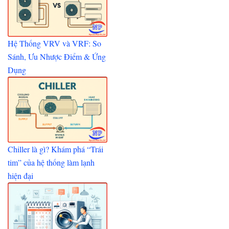
Hệ Thống VRV và VRF: So
Sánh, Ưu Nhược Điểm & Ứng
Dụng
Chiller là gì? Khám phá “Trái
tim” của hệ thống làm lạnh
hiện đại