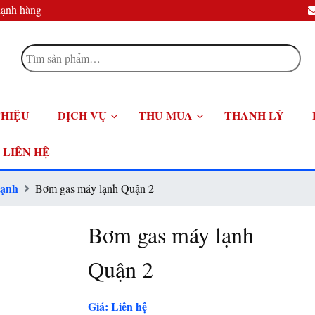
lạnh hàng
Tìm
kiếm:
THIỆU
DỊCH VỤ
THU MUA
THANH LÝ
LIÊN HỆ
lạnh
Bơm gas máy lạnh Quận 2
Bơm gas máy lạnh
Quận 2
Giá: Liên hệ