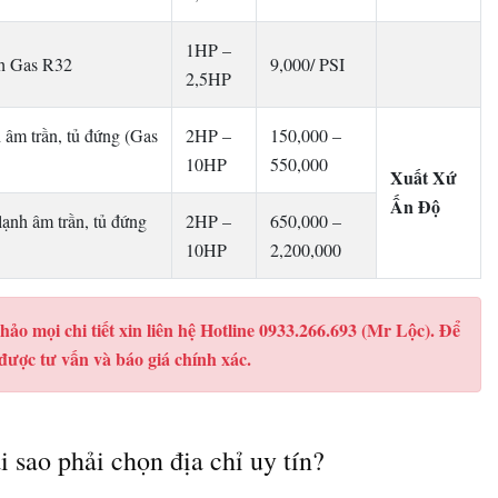
1HP –
nh Gas R32
9,000/ PSI
2,5HP
 âm trần, tủ đứng (Gas
2HP –
150,000 –
10HP
550,000
Xuất Xứ
Ấn Độ
lạnh âm trần, tủ đứng
2HP –
650,000 –
10HP
2,200,000
hảo mọi chi tiết xin liên hệ Hotline 0933.266.693 (Mr Lộc). Để
được tư vấn và báo giá chính xác.
 sao phải chọn địa chỉ uy tín?