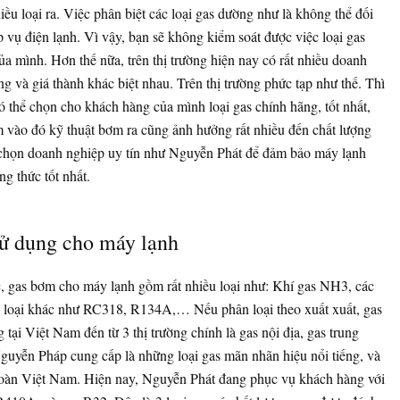
hiều loại ra. Việc phân biệt các loại gas dường như là không thể đối
vụ điện lạnh. Vì vậy, bạn sẽ không kiểm soát được việc loại gas
 mình. Hơn thế nữa, trên thị trường hiện nay có rất nhiều doanh
g và giá thành khác biệt nhau. Trên thị trường phức tạp như thế. Thì
ó thể chọn cho khách hàng của mình loại gas chính hãng, tốt nhất,
 vào đó kỹ thuật bơm ra cũng ảnh hưởng rất nhiều đến chất lượng
 chọn doanh nghiệp uy tín như Nguyễn Phát để đảm bảo máy lạnh
g thức tốt nhất.
sử dụng cho máy lạnh
c, gas bơm cho máy lạnh gồm rất nhiều loại như: Khí gas NH3, các
c loại khác như RC318, R134A,… Nếu phân loại theo xuất xuất, gas
ại Việt Nam đến từ 3 thị trường chính là gas nội địa, gas trung
uyễn Pháp cung cấp là những loại gas mãn nhãn hiệu nổi tiếng, và
toàn Việt Nam. Hiện nay, Nguyễn Phát đang phục vụ khách hàng với