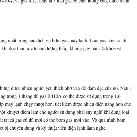
 R410A, và gas R32. Đây là 3 loại gas có chất lượng cao, được đánh
.
ụng nhất trong các dịch vụ bơm gas máy lạnh. Loại gas này có lợi
g khí độc thải ra với hàm lượng thấp, không gây hại sức khỏe và
nhưng được nhiều người yêu thích nhờ vào độ đậm đặc của nó. Nếu 1
ụng trong 1 tháng thì gas R410A có thể được sử dụng trong 1,6
p máy lạnh chạy mượt hơn, tiết kiệm được nhiều điện năng hơn cho
một khuyết điểm làm cho người sử dụng phải suy nghĩ khi dùng loại
rút tất cả gas củ thì mới có thể bơm gas mới vào. Và quá trình bơm
ết bị chuyên dụng và kỹ thuật viên điện lạnh lành nghề.