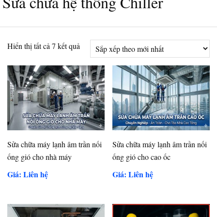
Sửa chữa hệ thống Chiller
Đã
Hiển thị tất cả 7 kết quả
sắp
xếp
theo
mới
nhất
Sửa chữa máy lạnh âm trần nối
Sửa chữa máy lạnh âm trần nối
ống gió cho nhà máy
ống gió cho cao ốc
Giá: Liên hệ
Giá: Liên hệ