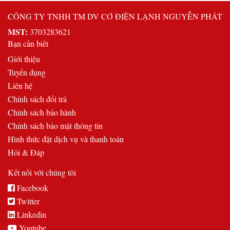
xếp
CÔNG TY TNHH TM DV CƠ ĐIỆN LẠNH NGUYỄN PHÁT
theo
MST:
3703283621
mới
Bạn cần biết
nhất
Giới thiệu
Tuyển dụng
Liên hệ
Chính sách đổi trả
Chính sách bảo hành
Chính sách bảo mật thông tin
Hình thức đặt dịch vụ và thanh toán
Hỏi & Đáp
Kết nối với chúng tôi
Facebook
Twitter
Linkedin
Youtube