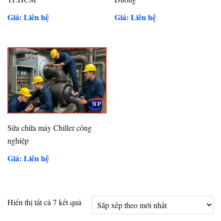
Giá: Liên hệ
Giá: Liên hệ
Sửa chữa máy Chiller công
nghiệp
Giá: Liên hệ
Đã
Hiển thị tất cả 7 kết quả
sắp