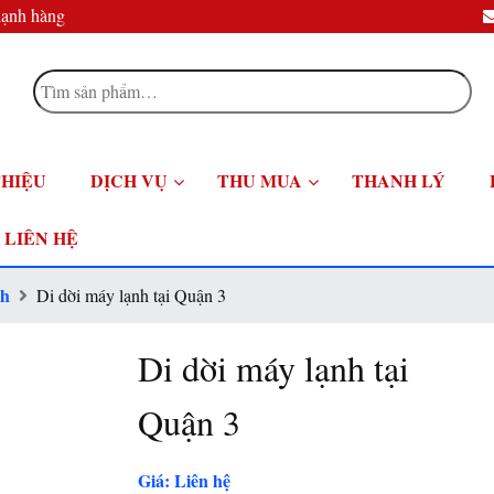
lạnh hàng
Tìm
kiếm:
THIỆU
DỊCH VỤ
THU MUA
THANH LÝ
LIÊN HỆ
nh
Di dời máy lạnh tại Quận 3
Di dời máy lạnh tại
Quận 3
Giá: Liên hệ