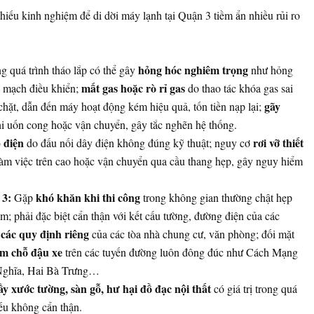
thiếu kinh nghiệm để di dời máy lạnh tại Quận 3 tiềm ẩn nhiều rủi ro
hỏng hóc nghiêm trọng
ng quá trình tháo lắp có thể gây
như hỏng
mất gas hoặc rò rỉ gas
 mạch điều khiển;
do thao tác khóa gas sai
gãy
chặt, dẫn đến máy hoạt động kém hiệu quả, tốn tiền nạp lại;
i uốn cong hoặc vận chuyển, gây tắc nghẽn hệ thống.
 điện
rơi vỡ thiết
do đấu nối dây điện không đúng kỹ thuật; nguy cơ
làm việc trên cao hoặc vận chuyển qua cầu thang hẹp, gây nguy hiểm
 3:
khó khăn khi thi công
Gặp
trong không gian thường chật hẹp
m; phải đặc biệt cẩn thận với kết cấu tường, đường điện của các
 các quy định riêng
của các tòa nhà chung cư, văn phòng; đối mặt
ìm chỗ đậu xe
trên các tuyến đường luôn đông đúc như Cách Mạng
ghĩa, Hai Bà Trưng…
ầy xước tường, sàn gỗ, hư hại đồ đạc nội thất
có giá trị trong quá
nếu không cẩn thận.