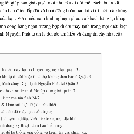
g tôi giúp bạn giải quyết mọi nhu cầu di dời một cách thuận lợi,
ủa bạn được lắp đặt và hoạt động hoàn hảo tại vị trí mới mà không
c của bạn. Với nhiều năm kinh nghiệm phục vụ khách hàng tại khắp
ành công hàng ngàn trường hợp di dời máy lạnh trong mọi điều kiện
nh Nguyễn Phát tự tin là đối tác am hiểu và đáng tin cậy nhất của
 di dời máy lạnh chuyên nghiệp tại quận 3?
o khi tự di dời hoặc thuê thợ không đảm bảo ở Quận 3
ng hành cùng Điện lạnh Nguyễn Phát tại Quận 3
oa học, an toàn được áp dụng tại quận 3
 & tư vấn tận tình 24/7
& khảo sát thực tế (khi cần thiết)
và tháo dỡ máy lạnh cẩn trọng
bị chuyên nghiệp, khéo léo trong mọi địa hình
lạnh đúng kỹ thuật, đảm bảo thẩm mỹ
iệt để hệ thống ống đồng và kiểm tra gas chính xác