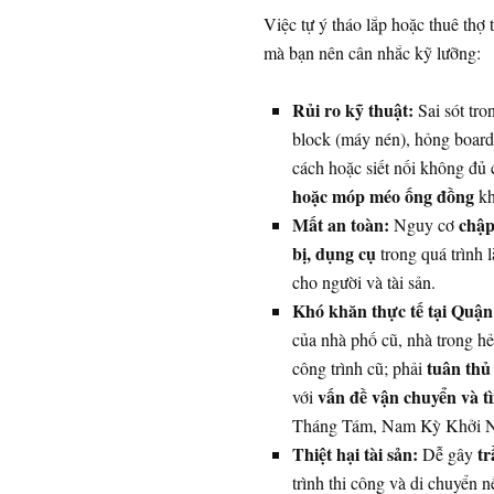
Việc tự ý tháo lắp hoặc thuê thợ 
mà bạn nên cân nhắc kỹ lưỡng:
Rủi ro kỹ thuật:
Sai sót tro
block (máy nén), hỏng board
cách hoặc siết nối không đủ 
hoặc móp méo ống đồng
kh
Mất an toàn:
chập
Nguy cơ
bị, dụng cụ
trong quá trình 
cho người và tài sản.
Khó khăn thực tế tại Quận
của nhà phố cũ, nhà trong hẻ
tuân thủ
công trình cũ; phải
vấn đề vận chuyển và t
với
Tháng Tám, Nam Kỳ Khởi N
Thiệt hại tài sản:
tr
Dễ gây
trình thi công và di chuyển 