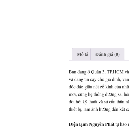
Mô tả
Đánh giá (0)
Bạn đang ở Quận 3, TP.HCM và 
và đáng tin cậy cho gia đình, v
độc đáo giữa nét cổ kính của nhữ
mới, cùng hệ thống đường sá, hẻm
đòi hỏi kỹ thuật và sự cẩn thận 
thiết bị, làm ảnh hưởng đến kết 
Điện lạnh Nguyễn Phát
tự hào 