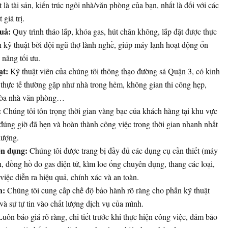
t là tài sản, kiến trúc ngôi nhà/văn phòng của bạn, nhất là đối với các
 giá trị.
uả:
Quy trình tháo lắp, khóa gas, hút chân không, lắp đặt được thực
n kỹ thuật bởi đội ngũ thợ lành nghề, giúp máy lạnh hoạt động ổn
 năng tối ưu.
ạt:
Kỹ thuật viên của chúng tôi thông thạo đường sá Quận 3, có kinh
thực tế thường gặp như nhà trong hẻm, không gian thi công hẹp,
 tòa nhà văn phòng…
:
Chúng tôi tôn trọng thời gian vàng bạc của khách hàng tại khu vực
đúng giờ đã hẹn và hoàn thành công việc trong thời gian nhanh nhất
lượng.
ên dụng:
Chúng tôi được trang bị đầy đủ các dụng cụ cần thiết (máy
, đồng hồ đo gas điện tử, kìm loe ống chuyên dụng, thang các loại,
iệc diễn ra hiệu quả, chính xác và an toàn.
n:
Chúng tôi cung cấp chế độ bảo hành rõ ràng cho phần kỹ thuật
 và sự tự tin vào chất lượng dịch vụ của mình.
uôn báo giá rõ ràng, chi tiết trước khi thực hiện công việc, đảm bảo