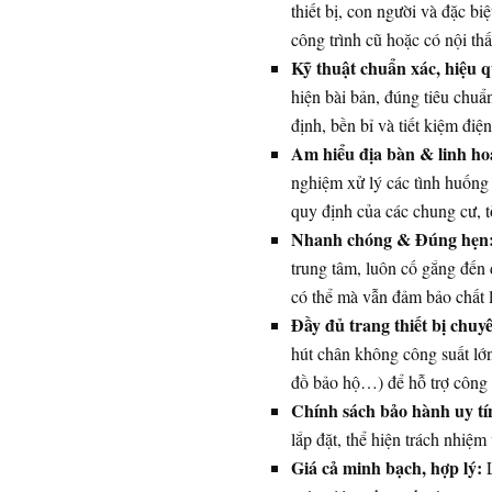
thiết bị, con người và đặc biệ
công trình cũ hoặc có nội thất
Kỹ thuật chuẩn xác, hiệu q
hiện bài bản, đúng tiêu chuẩ
định, bền bỉ và tiết kiệm điện
Am hiểu địa bàn & linh ho
nghiệm xử lý các tình huống 
quy định của các chung cư,
Nhanh chóng & Đúng hẹn
trung tâm, luôn cố gắng đến 
có thể mà vẫn đảm bảo chất 
Đầy đủ trang thiết bị chuy
hút chân không công suất lớn
đồ bảo hộ…) để hỗ trợ công v
Chính sách bảo hành uy tí
lắp đặt, thể hiện trách nhiệm
Giá cả minh bạch, hợp lý:
L