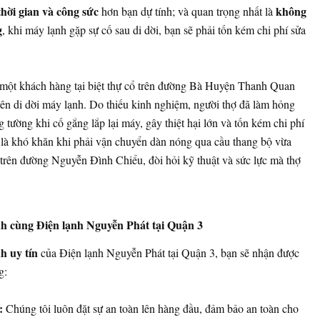
hời gian và công sức
không
hơn bạn dự tính; và quan trọng nhất là
g
, khi máy lạnh gặp sự cố sau di dời, bạn sẽ phải tốn kém chi phí sửa
 một khách hàng tại biệt thự cổ trên đường Bà Huyện Thanh Quan
ên di dời máy lạnh. Do thiếu kinh nghiệm, người thợ đã làm hỏng
tường khi cố gắng lắp lại máy, gây thiệt hại lớn và tốn kém chi phí
là khó khăn khi phải vận chuyển dàn nóng qua cầu thang bộ vừa
trên đường Nguyễn Đình Chiểu, đòi hỏi kỹ thuật và sức lực mà thợ
ành cùng Điện lạnh Nguyễn Phát tại Quận 3
h uy tín
của Điện lạnh Nguyễn Phát tại Quận 3, bạn sẽ nhận được
g:
:
Chúng tôi luôn đặt sự an toàn lên hàng đầu, đảm bảo an toàn cho