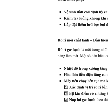
Vệ sinh dàn coil định kỳ
(ít
Kiểm tra luồng không khí
đ
Lắp đặt thêm lưới lọc bụi
đ
Rò rỉ môi chất lạnh – Dấu hiệu
Rò rỉ gas lạnh
là một trong nhữn
năng làm mát. Một số dấu hiệu c
Nhiệt độ trong xưởng tăng
Hóa đơn tiền điện tăng cao
Máy nén chạy liên tục mà 
Xác định vị trí rò rỉ
1️⃣
bằng
Bịt kín điểm rò rỉ
2️⃣
bằng k
Nạp lại gas lạnh
3️⃣
theo đún