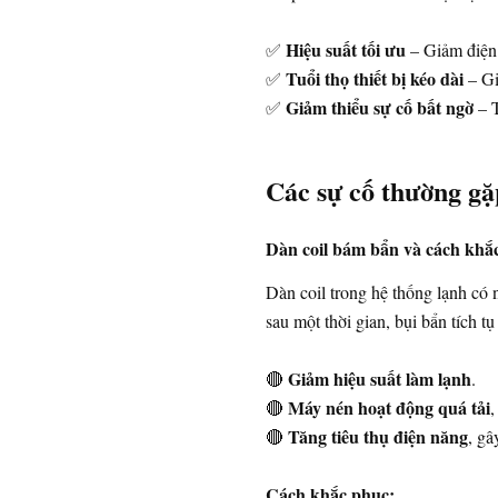
Hiệu suất tối ưu
✅
– Giảm điện n
Tuổi thọ thiết bị kéo dài
✅
– Gi
Giảm thiểu sự cố bất ngờ
✅
– T
Các sự cố thường gặ
Dàn coil bám bẩn và cách khắ
Dàn coil trong hệ thống lạnh có
sau một thời gian, bụi bẩn tích tụ
Giảm hiệu suất làm lạnh
🔴
.
Máy nén hoạt động quá tải
🔴
,
Tăng tiêu thụ điện năng
🔴
, gâ
Cách khắc phục: