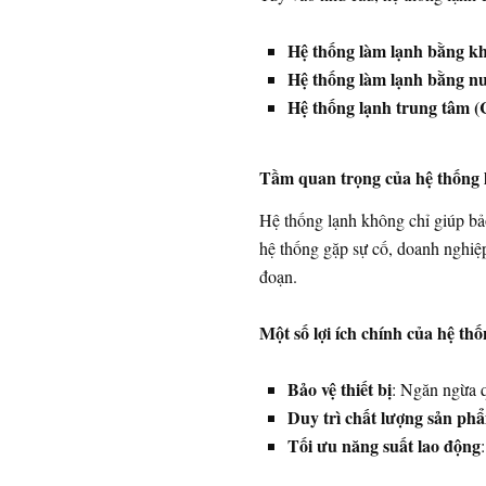
Hệ thống làm lạnh bằng k
Hệ thống làm lạnh bằng n
Hệ thống lạnh trung tâm (C
Tầm quan trọng của hệ thống l
Hệ thống lạnh không chỉ giúp b
hệ thống gặp sự cố, doanh nghiệp
đoạn.
Một số lợi ích chính của hệ t
Bảo vệ thiết bị
: Ngăn ngừa 
Duy trì chất lượng sản ph
Tối ưu năng suất lao động