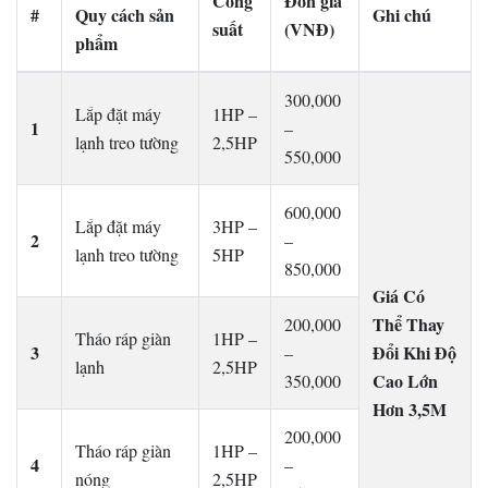
Công
Đơn giá
#
Quy cách sản
Ghi chú
suất
(VNĐ)
phẩm
300,000
Lắp đặt máy
1HP –
1
–
lạnh treo tường
2,5HP
550,000
600,000
Lắp đặt máy
3HP –
2
–
lạnh treo tường
5HP
850,000
Giá Có
Thể Thay
200,000
Tháo ráp giàn
1HP –
3
Đổi Khi Độ
–
lạnh
2,5HP
Cao Lớn
350,000
Hơn 3,5M
200,000
Tháo ráp giàn
1HP –
4
–
nóng
2,5HP