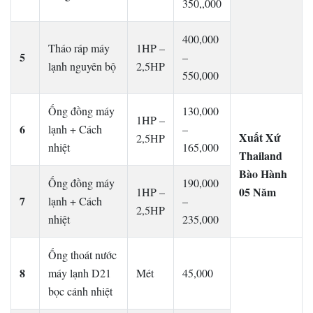
350,,000
400,000
Tháo ráp máy
1HP –
5
–
lạnh nguyên bộ
2,5HP
550,000
Ống đồng máy
130,000
1HP –
6
lạnh + Cách
–
Xuất Xứ
2,5HP
nhiệt
165,000
Thailand
Bào Hành
Ống đồng máy
190,000
05 Năm
1HP –
7
lạnh + Cách
–
2,5HP
nhiệt
235,000
Ống thoát nước
8
máy lạnh D21
Mét
45,000
bọc cánh nhiệt