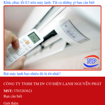
Khắc phục lỗi E3 trên máy lạnh: Tất cả những gì bạn cần biết
Bật máy lạnh bao nhiêu độ là tốt nhất?
CÔNG TY TNHH TM DV CƠ ĐIỆN LẠNH NGUYỄN PHÁT
MST:
3703283621
Bạn cần biết
Giới thiệu