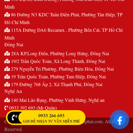
Minh
86 Đường N3 KDC Tuấn Điền Phát, Phường Tân Hiệp, TP
Hồ Chí Minh
115A Đường DA6 Becamex , Phường Bến Cát, TP Hồ Chí
Minh
Đồng Nai
28A KP.Long Điền, Phường Long Hưng, Đồng Nai
19/2 Trần Quốc Toản, Xã Long Thành, Đồng Nai
279 Nguyễn Tri Phương, Phường Biên Hòa, Đồng Nai
19 Trần Quốc Toản, Phường Tam Hiệp, Đồng Nai
179 Đường 768 Ấp 2, Xã Thạnh Phú, Đồng Nai
Nghệ An
140 Mai Lão Bạng, Phường Vinh Hưng, Nghệ an
0933 392 693 (Mr Quân)
0933 266 693
Copyright © 2015 – 2026 Dienlanhnguyenphat.com. All Rights
GỌI ĐỂ NHẬN TƯ VẤN MIỄN PHÍ
Reserved.