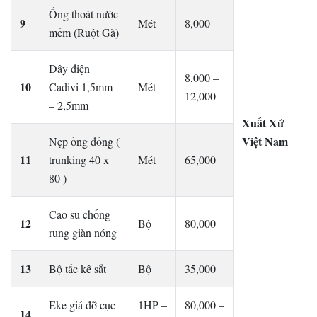
Ống thoát nước
9
Mét
8,000
mềm (Ruột Gà)
Dây điện
8,000 –
10
Cadivi 1,5mm
Mét
12,000
– 2,5mm
Xuất Xứ
Việt Nam
Nẹp ống đồng (
11
trunking 40 x
Mét
65,000
80 )
Cao su chống
12
Bộ
80,000
rung giàn nóng
13
Bộ tấc kê sắt
Bộ
35,000
Eke giá đỡ cục
1HP –
80,000 –
14