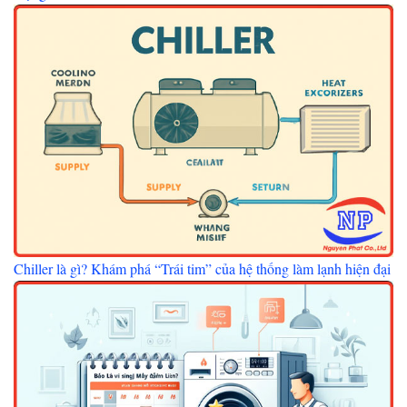
Chiller là gì? Khám phá “Trái tim” của hệ thống làm lạnh hiện đại