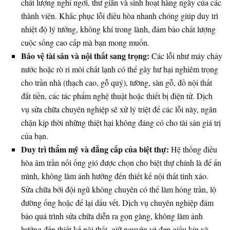
chất lượng nghỉ ngơi, thư giãn và sinh hoạt hàng ngày của các
thành viên. Khắc phục lỗi điều hòa nhanh chóng giúp duy trì
nhiệt độ lý tưởng, không khí trong lành, đảm bảo chất lượng
cuộc sống cao cấp mà bạn mong muốn.
Bảo vệ tài sản và nội thất sang trọng:
Các lỗi như máy chảy
nước hoặc rò rỉ môi chất lạnh có thể gây hư hại nghiêm trọng
cho trần nhà (thạch cao, gỗ quý), tường, sàn gỗ, đồ nội thất
đắt tiền, các tác phẩm nghệ thuật hoặc thiết bị điện tử. Dịch
vụ sửa chữa chuyên nghiệp sẽ xử lý triệt để các lỗi này, ngăn
chặn kịp thời những thiệt hại không đáng có cho tài sản giá trị
của bạn.
Duy trì thẩm mỹ và đẳng cấp của biệt thự:
Hệ thống điều
hòa âm trần nối ống gió được chọn cho biệt thự chính là để ẩn
mình, không làm ảnh hưởng đến thiết kế nội thất tinh xảo.
Sửa chữa bởi đội ngũ không chuyên có thể làm hỏng trần, lộ
đường ống hoặc để lại dấu vết. Dịch vụ chuyên nghiệp đảm
bảo quá trình sửa chữa diễn ra gọn gàng, không làm ảnh
hưởng đến thiết kế nội thất, giữ nguyên vẻ đẹp giấu kín và