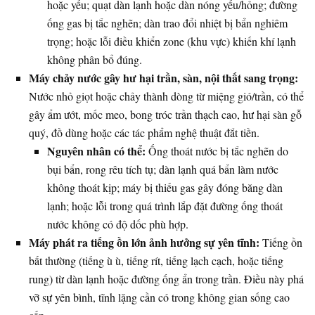
hoặc yếu; quạt dàn lạnh hoặc dàn nóng yếu/hỏng; đường
ống gas bị tắc nghẽn; dàn trao đổi nhiệt bị bẩn nghiêm
trọng; hoặc lỗi điều khiển zone (khu vực) khiến khí lạnh
không phân bổ đúng.
Máy chảy nước gây hư hại trần, sàn, nội thất sang trọng:
Nước nhỏ giọt hoặc chảy thành dòng từ miệng gió/trần, có thể
gây ẩm ướt, mốc meo, bong tróc trần thạch cao, hư hại sàn gỗ
quý, đồ dùng hoặc các tác phẩm nghệ thuật đắt tiền.
Nguyên nhân có thể:
Ống thoát nước bị tắc nghẽn do
bụi bẩn, rong rêu tích tụ; dàn lạnh quá bẩn làm nước
không thoát kịp; máy bị thiếu gas gây đóng băng dàn
lạnh; hoặc lỗi trong quá trình lắp đặt đường ống thoát
nước không có độ dốc phù hợp.
Máy phát ra tiếng ồn lớn ảnh hưởng sự yên tĩnh:
Tiếng ồn
bất thường (tiếng ù ù, tiếng rít, tiếng lạch cạch, hoặc tiếng
rung) từ dàn lạnh hoặc đường ống ẩn trong trần. Điều này phá
vỡ sự yên bình, tĩnh lặng cần có trong không gian sống cao