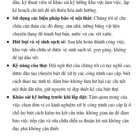
đầu, kỹ thuật viên sẽ khảo sát kỹ lưỡng khu vực làm việc, lập
kế hoạch chi tiết để tối thiểu hóa ảnh hưởng.
Sử dụng các biện pháp bảo vệ nội thất:
Chúng tôi sẽ che
chắn cẩn thận các đồ dùng, sàn nhà, tường bằng vật liệu
chuyên dụng để tránh bụi bẩn, nước và các vết xước.
Hút bụi và vệ sinh sạch sẽ:
Sau khi hoàn thành công việc,
khu vực sửa chữa sẽ được vệ sinh sạch sẽ, gọn gàng, không
để lại dấu vết.
Kỹ năng của thợ:
Đội ngũ thợ của chúng tôi có tay nghề cao,
được đào tạo chuyên biệt để xử lý các công trình cao cấp, biết
cách thao tác tinh tế, đảm bảo không làm hư hại các chi tiết
nội thất đắt tiền, giữ nguyên vẻ đẹp thiết kế của biệt thự.
Khảo sát kỹ lưỡng trước khi lắp đặt:
Tầm quan trọng của
việc chọn đơn vị có kinh nghiệm xử lý công trình cao cấp là ở
chỗ họ biết cách kiểm tra kết cấu trần, không gian ẩn để đảm
bảo việc tiếp cận và sửa chữa diễn ra thuận lợi mà không cần
đục phá không cần thiết.