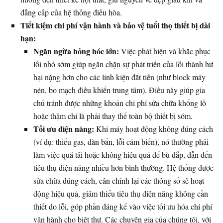
đẳng cấp của hệ thống điều hòa.
Tiết kiệm chi phí vận hành và bảo vệ tuổi thọ thiết bị dài
hạn:
Ngăn ngừa hỏng hóc lớn:
Việc phát hiện và khắc phục
lỗi nhỏ sớm giúp ngăn chặn sự phát triển của lỗi thành hư
hại nặng hơn cho các linh kiện đắt tiền (như block máy
nén, bo mạch điều khiển trung tâm). Điều này giúp gia
chủ tránh được những khoản chi phí sửa chữa khổng lồ
hoặc thậm chí là phải thay thế toàn bộ thiết bị sớm.
Tối ưu điện năng:
Khi máy hoạt động không đúng cách
(ví dụ: thiếu gas, dàn bẩn, lỗi cảm biến), nó thường phải
làm việc quá tải hoặc không hiệu quả để bù đắp, dẫn đến
tiêu thụ điện năng nhiều hơn bình thường. Hệ thống được
sửa chữa đúng cách, cân chỉnh lại các thông số sẽ hoạt
động hiệu quả, giảm thiểu tiêu thụ điện năng không cần
thiết do lỗi, góp phần đáng kể vào việc tối ưu hóa chi phí
vận hành cho biệt thự. Các chuyên gia của chúng tôi, với