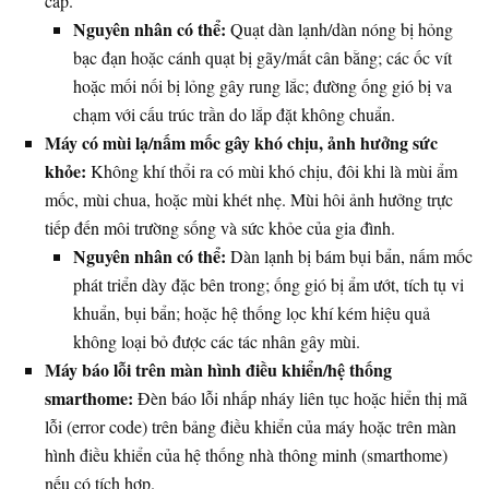
cấp.
Nguyên nhân có thể:
Quạt dàn lạnh/dàn nóng bị hỏng
bạc đạn hoặc cánh quạt bị gãy/mất cân bằng; các ốc vít
hoặc mối nối bị lỏng gây rung lắc; đường ống gió bị va
chạm với cấu trúc trần do lắp đặt không chuẩn.
Máy có mùi lạ/nấm mốc gây khó chịu, ảnh hưởng sức
khỏe:
Không khí thổi ra có mùi khó chịu, đôi khi là mùi ẩm
mốc, mùi chua, hoặc mùi khét nhẹ. Mùi hôi ảnh hưởng trực
tiếp đến môi trường sống và sức khỏe của gia đình.
Nguyên nhân có thể:
Dàn lạnh bị bám bụi bẩn, nấm mốc
phát triển dày đặc bên trong; ống gió bị ẩm ướt, tích tụ vi
khuẩn, bụi bẩn; hoặc hệ thống lọc khí kém hiệu quả
không loại bỏ được các tác nhân gây mùi.
Máy báo lỗi trên màn hình điều khiển/hệ thống
smarthome:
Đèn báo lỗi nhấp nháy liên tục hoặc hiển thị mã
lỗi (error code) trên bảng điều khiển của máy hoặc trên màn
hình điều khiển của hệ thống nhà thông minh (smarthome)
nếu có tích hợp.