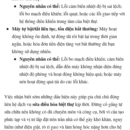
Nguyên nhân có thể:
Lỗi cảm biến nhiệt độ bị sai lệch;
lỗi bo mạch điều khiển; lỗi quạt; hoặc các lỗi giao tiếp với
hệ thống điều khiển trung tâm của biệt thự.
Máy tự bật/tắt liên tục, tốn điện bất thường:
Máy hoạt
động không ổn định, tự động tắt rồi bật lại trong thời gian
ngắn, hoặc hóa đơn tiền điện tăng vọt bất thường dù bạn
không sử dụng nhiều.
Nguyên nhân có thể:
Lỗi bo mạch điều khiển; cảm biến
nhiệt độ bị sai lệch, dẫn đến máy không nhận diện đúng
nhiệt độ phòng và hoạt động không hiệu quả; hoặc máy
nén hoạt động quá tải do các lỗi khác.
Việc nhận biết sớm những dấu hiệu này giúp gia chủ chủ động
sửa điều hòa biệt thự
liên hệ dịch vụ
kịp thời. Đừng cố gắng tự
sửa chữa nếu không có đủ chuyên môn và công cụ, bởi vì cấu tạo
phức tạp và vị trí lắp đặt trên trần nhà có thể gây khó khăn, nguy
hiểm (như điện giật, rò rỉ gas) và làm hỏng hóc nặng hơn cho hệ