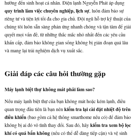
hưởng đến sinh hoạt cá nhân. Điện lạnh Nguyễn Phát áp dụng
quy trình làm việc chuyên nghiệp, lịch sự
, luôn đảm bảo sự
riêng tư và tiện lợi tối đa cho gia chủ. Đội ngũ hỗ trợ kỹ thuật của
chúng tôi luôn sẵn sàng phản ứng nhanh chóng và tận tâm để giải
quyết mọi vấn đề, từ những thắc mắc nhỏ nhất đến các yêu cầu
khẩn cấp, đảm bảo không gian sống không bị gián đoạn quá lâu
và mang lại trải nghiệm dịch vụ xuất sắc.
Giải đáp các câu hỏi thường gặp
Máy lạnh biệt thự không mát phải làm sao?
Nếu máy lạnh biệt thự của bạn không mát hoặc kém lạnh, điều
kiểm tra lại cài đặt nhiệt độ trên
quan trọng đầu tiên là bạn nên
điều khiển
(bao gồm cả hệ thống smarthome nếu có) để đảm bảo
kiểm tra xem bộ lọc
không bị ai đó vô tình thay đổi. Sau đó, hãy
khí có quá bẩn không
(nếu có thể dễ dàng tiếp cận) và vệ sinh