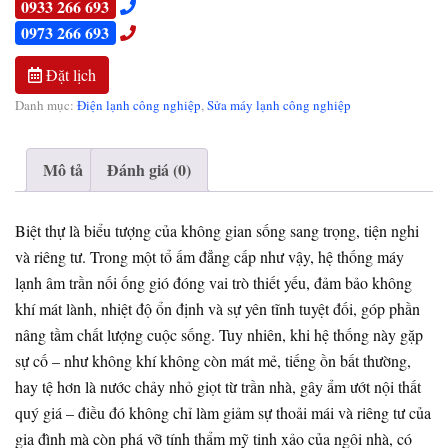
0933 266 693
0973 266 693
Đặt lịch
Danh mục:
Điện lạnh công nghiệp
,
Sửa máy lạnh công nghiệp
Mô tả
Đánh giá (0)
Biệt thự là biểu tượng của không gian sống sang trọng, tiện nghi
và riêng tư. Trong một tổ ấm đẳng cấp như vậy, hệ thống máy
lạnh âm trần nối ống gió đóng vai trò thiết yếu, đảm bảo không
khí mát lành, nhiệt độ ổn định và sự yên tĩnh tuyệt đối, góp phần
nâng tầm chất lượng cuộc sống. Tuy nhiên, khi hệ thống này gặp
sự cố – như không khí không còn mát mẻ, tiếng ồn bất thường,
hay tệ hơn là nước chảy nhỏ giọt từ trần nhà, gây ẩm ướt nội thất
quý giá – điều đó không chỉ làm giảm sự thoải mái và riêng tư của
gia đình mà còn phá vỡ tính thẩm mỹ tinh xảo của ngôi nhà, có