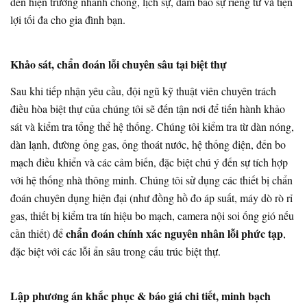
đến hiện trường nhanh chóng, lịch sự, đảm bảo sự riêng tư và tiện
lợi tối đa cho gia đình bạn.
Khảo sát, chẩn đoán lỗi chuyên sâu tại biệt thự
Sau khi tiếp nhận yêu cầu, đội ngũ kỹ thuật viên chuyên trách
điều hòa biệt thự của chúng tôi sẽ đến tận nơi để tiến hành khảo
sát và kiểm tra tổng thể hệ thống. Chúng tôi kiểm tra từ dàn nóng,
dàn lạnh, đường ống gas, ống thoát nước, hệ thống điện, đến bo
mạch điều khiển và các cảm biến, đặc biệt chú ý đến sự tích hợp
với hệ thống nhà thông minh. Chúng tôi sử dụng các thiết bị chẩn
đoán chuyên dụng hiện đại (như đồng hồ đo áp suất, máy dò rò rỉ
gas, thiết bị kiểm tra tín hiệu bo mạch, camera nội soi ống gió nếu
chẩn đoán chính xác nguyên nhân lỗi phức tạp
cần thiết) để
,
đặc biệt với các lỗi ẩn sâu trong cấu trúc biệt thự.
Lập phương án khắc phục & báo giá chi tiết, minh bạch