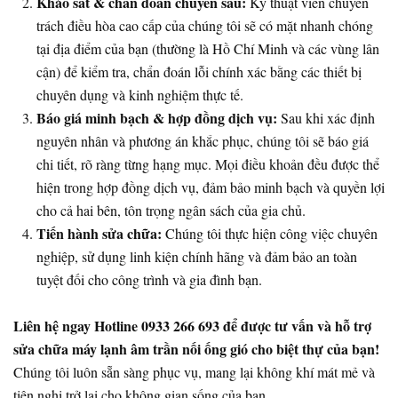
Khảo sát & chẩn đoán chuyên sâu:
Kỹ thuật viên chuyên
trách điều hòa cao cấp của chúng tôi sẽ có mặt nhanh chóng
tại địa điểm của bạn (thường là Hồ Chí Minh và các vùng lân
cận) để kiểm tra, chẩn đoán lỗi chính xác bằng các thiết bị
chuyên dụng và kinh nghiệm thực tế.
Báo giá minh bạch & hợp đồng dịch vụ:
Sau khi xác định
nguyên nhân và phương án khắc phục, chúng tôi sẽ báo giá
chi tiết, rõ ràng từng hạng mục. Mọi điều khoản đều được thể
hiện trong hợp đồng dịch vụ, đảm bảo minh bạch và quyền lợi
cho cả hai bên, tôn trọng ngân sách của gia chủ.
Tiến hành sửa chữa:
Chúng tôi thực hiện công việc chuyên
nghiệp, sử dụng linh kiện chính hãng và đảm bảo an toàn
tuyệt đối cho công trình và gia đình bạn.
Liên hệ ngay Hotline 0933 266 693 để được tư vấn và hỗ trợ
sửa chữa máy lạnh âm trần nối ống gió cho biệt thự của bạn!
Chúng tôi luôn sẵn sàng phục vụ, mang lại không khí mát mẻ và
tiện nghi trở lại cho không gian sống của bạn.