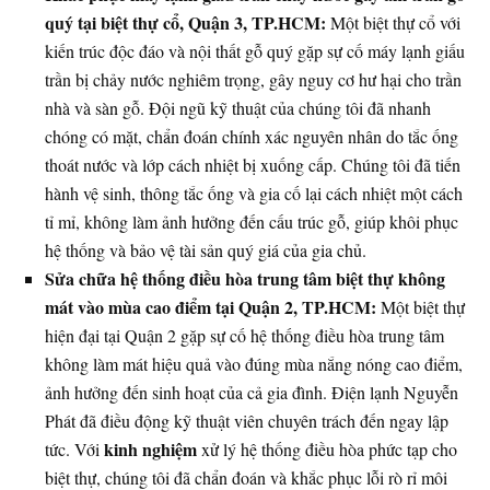
quý tại biệt thự cổ, Quận 3, TP.HCM:
Một biệt thự cổ với
kiến trúc độc đáo và nội thất gỗ quý gặp sự cố máy lạnh giấu
trần bị chảy nước nghiêm trọng, gây nguy cơ hư hại cho trần
nhà và sàn gỗ. Đội ngũ kỹ thuật của chúng tôi đã nhanh
chóng có mặt, chẩn đoán chính xác nguyên nhân do tắc ống
thoát nước và lớp cách nhiệt bị xuống cấp. Chúng tôi đã tiến
hành vệ sinh, thông tắc ống và gia cố lại cách nhiệt một cách
tỉ mỉ, không làm ảnh hưởng đến cấu trúc gỗ, giúp khôi phục
hệ thống và bảo vệ tài sản quý giá của gia chủ.
Sửa chữa hệ thống điều hòa trung tâm biệt thự không
mát vào mùa cao điểm tại Quận 2, TP.HCM:
Một biệt thự
hiện đại tại Quận 2 gặp sự cố hệ thống điều hòa trung tâm
không làm mát hiệu quả vào đúng mùa nắng nóng cao điểm,
ảnh hưởng đến sinh hoạt của cả gia đình. Điện lạnh Nguyễn
Phát đã điều động kỹ thuật viên chuyên trách đến ngay lập
kinh nghiệm
tức. Với
xử lý hệ thống điều hòa phức tạp cho
biệt thự, chúng tôi đã chẩn đoán và khắc phục lỗi rò rỉ môi