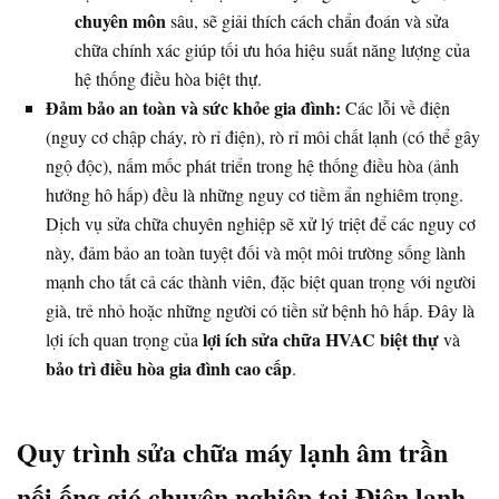
chuyên môn
sâu, sẽ giải thích cách chẩn đoán và sửa
chữa chính xác giúp tối ưu hóa hiệu suất năng lượng của
hệ thống điều hòa biệt thự.
Đảm bảo an toàn và sức khỏe gia đình:
Các lỗi về điện
(nguy cơ chập cháy, rò rỉ điện), rò rỉ môi chất lạnh (có thể gây
ngộ độc), nấm mốc phát triển trong hệ thống điều hòa (ảnh
hưởng hô hấp) đều là những nguy cơ tiềm ẩn nghiêm trọng.
Dịch vụ sửa chữa chuyên nghiệp sẽ xử lý triệt để các nguy cơ
này, đảm bảo an toàn tuyệt đối và một môi trường sống lành
mạnh cho tất cả các thành viên, đặc biệt quan trọng với người
già, trẻ nhỏ hoặc những người có tiền sử bệnh hô hấp. Đây là
lợi ích sửa chữa HVAC biệt thự
lợi ích quan trọng của
và
bảo trì điều hòa gia đình cao cấp
.
Quy trình sửa chữa máy lạnh âm trần
nối ống gió chuyên nghiệp tại Điện lạnh