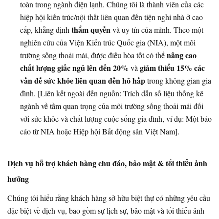
toàn trong ngành điện lạnh. Chúng tôi là thành viên của các
hiệp hội kiến trúc/nội thất liên quan đến tiện nghi nhà ở cao
thẩm quyền
cấp, khẳng định
và uy tín của mình. Theo một
nghiên cứu của Viện Kiến trúc Quốc gia (NIA), một môi
nâng cao
trường sống thoải mái, được điều hòa tốt có thể
chất lượng giấc ngủ lên đến 20%
giảm thiểu 15% các
và
vấn đề sức khỏe liên quan đến hô hấp
trong không gian gia
đình. [Liên kết ngoài đến nguồn: Trích dẫn số liệu thống kê
ngành về tầm quan trọng của môi trường sống thoải mái đối
với sức khỏe và chất lượng cuộc sống gia đình, ví dụ: Một báo
cáo từ NIA hoặc Hiệp hội Bất động sản Việt Nam].
Dịch vụ hỗ trợ khách hàng chu đáo, bảo mật & tối thiểu ảnh
hưởng
Chúng tôi hiểu rằng khách hàng sở hữu biệt thự có những yêu cầu
đặc biệt về dịch vụ, bao gồm sự lịch sự, bảo mật và tối thiểu ảnh