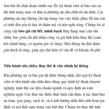
Sau khi đã chẩn đoán chính xác lỗi, kỹ thuật viên sẽ báo cáo cụ
thể tình trạng máy và đưa ra phương án sửa chữa tối ưu nhất. Các
phương án này không chỉ tập trung vào việc khắc phục lỗi mà còn
có tính đến yếu tố duy trì thẩm mỹ và tiện nghi sống. Chúng tôi sẽ
báo giá chi tiết, minh bạch
cung cấp
từng hạng mục cần sửa
chữa, bao gồm chi phí nhân công và giá linh kiện thay thế (cam
kết chính hãng, có nguồn gốc rõ ràng). Mọi thông tin đều được
giải thích rõ ràng, giúp gia chủ hiểu rõ vấn đề và khoản chi phí.
Tiến hành sửa chữa, thay thế & cân chỉnh hệ thống
Khi phương án và báo giá đã được thống nhất, đội ngũ kỹ thuật
viên sẽ tiến hành sửa chữa theo đúng quy trình kỹ thuật chuyên
nghiệp, tuân thủ các tiêu chuẩn ngành và quy định an toàn
nghiêm ngặt. Các thao tác được thực hiện cẩn thận, tỉ mỉ, đảm bảo
an toàn, gọn gàng, sạch sẽ, và ít ảnh hưởng nhất đến sinh hoạt gia
đình và nội thất sang trọng của biệt thự. Chúng tôi thay thế linh