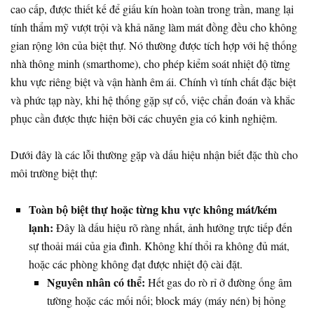
cao cấp, được thiết kế để giấu kín hoàn toàn trong trần, mang lại
tính thẩm mỹ vượt trội và khả năng làm mát đồng đều cho không
gian rộng lớn của biệt thự. Nó thường được tích hợp với hệ thống
nhà thông minh (smarthome), cho phép kiểm soát nhiệt độ từng
khu vực riêng biệt và vận hành êm ái. Chính vì tính chất đặc biệt
và phức tạp này, khi hệ thống gặp sự cố, việc chẩn đoán và khắc
phục cần được thực hiện bởi các chuyên gia có kinh nghiệm.
Dưới đây là các lỗi thường gặp và dấu hiệu nhận biết đặc thù cho
môi trường biệt thự:
Toàn bộ biệt thự hoặc từng khu vực không mát/kém
lạnh:
Đây là dấu hiệu rõ ràng nhất, ảnh hưởng trực tiếp đến
sự thoải mái của gia đình. Không khí thổi ra không đủ mát,
hoặc các phòng không đạt được nhiệt độ cài đặt.
Nguyên nhân có thể:
Hết gas do rò rỉ ở đường ống âm
tường hoặc các mối nối; block máy (máy nén) bị hỏng