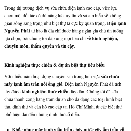
Trong thị trường dịch vụ sửa chữa điện lạnh cao cấp, việc lựa
chọn một đối tác có đủ năng lực, uy tín và sự am hiểu về không
Điện lạnh
gian sống sang trọng như biệt thự là cực kỳ quan trọng.
Nguyễn Phát
tự hào là địa chỉ được hàng ngàn gia chủ tin tưởng
kinh nghiệm,
lựa chọn, bởi chúng tôi đáp ứng mọi tiêu chí về
chuyên môn, thẩm quyền và tin cậy
.
Kinh nghiệm thực chiến & dự án biệt thự tiêu biểu
sửa chữa
Với nhiều năm hoạt động chuyên sâu trong lĩnh vực
máy lạnh âm trần nối ống gió
, Điện lạnh Nguyễn Phát đã tích
kinh nghiệm thực chiến
lũy được
dày dặn. Chúng tôi đã sửa
chữa thành công hàng trăm dự án cho đa dạng các loại hình biệt
thự, dinh thự và căn hộ cao cấp tại Hồ Chí Minh, từ các biệt thự
phố hiện đại đến những dinh thự cổ điển.
Khắc phục máy lạnh giấu trần chảy nước gây ẩm trần gỗ