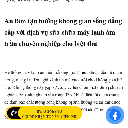
An tâm tận hưởng không gian sống đẳng
cấp với dịch vụ sửa chữa máy lạnh âm
trần chuyên nghiệp cho biệt thự
Hệ thống máy lạnh âm trần nối ống gió là một khoản đầu tư quan
trọng, mang lại tiện nghi và thẩm mỹ vượt trội cho không gian biệt
thự. Khi hệ thống này gặp sự cố, việc lựa chọn một đơn vị chuyên
nghiệp, có kinh nghiệm sâu rộng để xử lý là điều tối quan trọng
để đảm bảo chất lượng sống không bị ảnh hưởng và tài sản được
Điện lạnh Nguyễn Phát
bảo vệ.
tự hào là đối tác đáng tin cậy của
0933 266 693
bạn.
GỌI ĐỂ NHẬN TƯ VẤN MIỄN PHÍ