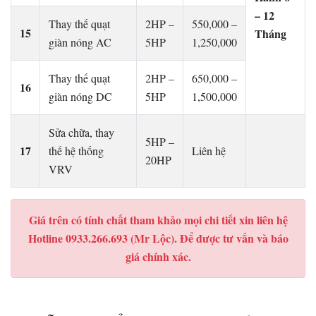
– 12
Thay thế quạt
2HP –
550,000 –
15
Tháng
giàn nóng AC
5HP
1,250,000
Thay thế quạt
2HP –
650,000 –
16
giàn nóng DC
5HP
1,500,000
Sửa chữa, thay
5HP –
17
thế hệ thống
Liên hệ
20HP
VRV
Giá trên có tính chất tham khảo mọi chi tiết xin liên hệ
Hotline 0933.266.693 (Mr Lộc). Để được tư vấn và báo
giá chính xác.