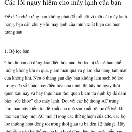
Các lỗi nguy hiểm cho máy lạnh của bạn
Để chắc chắn rằng bạn không phải đổ mồ hôi vì một cái máy lạnh
hỏng, bạn cần chú ý khi máy lạnh của mình xuất hiện các hiện
tượng sau:
1. Bộ lọc bẩn
Cho dù bạn có dùng loại điều hòa nào, bộ lọc bị tắc sẽ hạn chế
luồng không khí đi qua, giảm hiệu quả và giảm khả năng làm mát
của không khí. Nếu 6 tháng gần đây bạn không làm sạch bộ lọc
trong cửa sổ hoặc máy điều hòa của mình thì hãy bỏ ngay thói
quen xấu này và hãy thực hiện thói quen kiểm tra định kỳ để đảm
bảo “sức khỏe” cho máy lạnh. Đối với các hệ thống AC trung
tâm, bạn hãy kiểm tra đề xuất của nhà sản xuất bộ lọc để biết khi
nào nên thay một AC mới (Trong các thử nghiệm của CR, các bộ
lọc thường hoạt động tốt trong thời gian từ ba đến 12 tháng). Hãy
nhớ rằng nếu hệ thống của bạn hoạt động liên tục hoặc nếu bạn