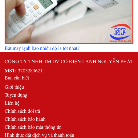
Bật máy lạnh bao nhiêu độ là tốt nhất?
CÔNG TY TNHH TM DV CƠ ĐIỆN LẠNH NGUYỄN PHÁT
MST:
3703283621
Bạn cần biết
Giới thiệu
Tuyển dụng
Liên hệ
Chính sách đổi trả
Chính sách bảo hành
Chính sách bảo mật thông tin
Hình thức đặt dịch vụ và thanh toán