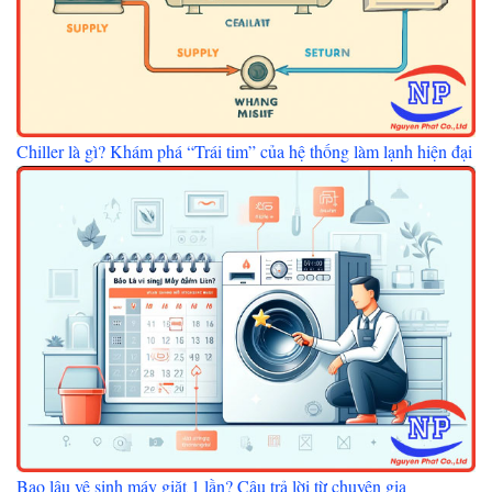
Chiller là gì? Khám phá “Trái tim” của hệ thống làm lạnh hiện đại
Bao lâu vệ sinh máy giặt 1 lần? Câu trả lời từ chuyên gia