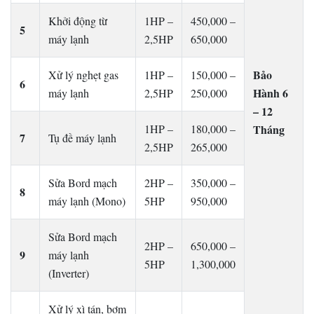
Khởi động từ
1HP –
450,000 –
5
máy lạnh
2,5HP
650,000
Bảo
Xử lý nghẹt gas
1HP –
150,000 –
6
Hành 6
máy lạnh
2,5HP
250,000
– 12
1HP –
180,000 –
Tháng
7
Tụ đề máy lạnh
2,5HP
265,000
Sửa Bord mạch
2HP –
350,000 –
8
máy lạnh (Mono)
5HP
950,000
Sửa Bord mạch
2HP –
650,000 –
9
máy lạnh
5HP
1,300,000
(Inverter)
Xử lý xì tán, bơm