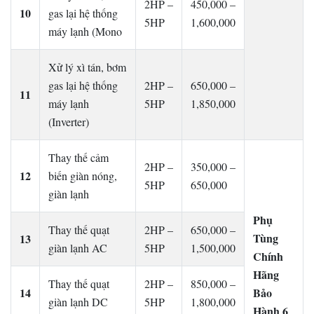
2HP –
450,000 –
10
gas lại hệ thống
5HP
1,600,000
máy lạnh (Mono
Xử lý xì tán, bơm
gas lại hệ thống
2HP –
650,000 –
11
máy lạnh
5HP
1,850,000
(Inverter)
Thay thế cảm
2HP –
350,000 –
12
biến giàn nóng,
5HP
650,000
giàn lạnh
Phụ
Thay thế quạt
2HP –
650,000 –
Tùng
13
giàn lạnh AC
5HP
1,500,000
Chính
Hãng
Thay thế quạt
2HP –
850,000 –
14
Bảo
giàn lạnh DC
5HP
1,800,000
Hành 6