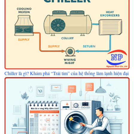
Chiller là gì? Khám phá “Trái tim” của hệ thống làm lạnh hiện đại