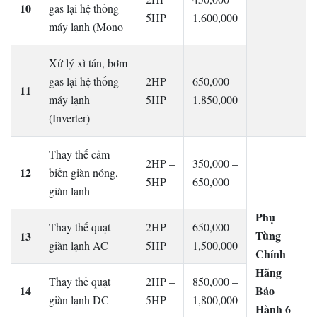
10
gas lại hệ thống
5HP
1,600,000
máy lạnh (Mono
Xử lý xì tán, bơm
gas lại hệ thống
2HP –
650,000 –
11
máy lạnh
5HP
1,850,000
(Inverter)
Thay thế cảm
2HP –
350,000 –
12
biến giàn nóng,
5HP
650,000
giàn lạnh
Phụ
Thay thế quạt
2HP –
650,000 –
Tùng
13
giàn lạnh AC
5HP
1,500,000
Chính
Hãng
Thay thế quạt
2HP –
850,000 –
14
Bảo
giàn lạnh DC
5HP
1,800,000
Hành 6