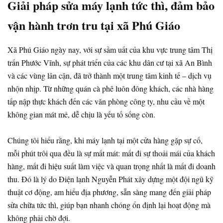
Giải pháp sửa máy lạnh tức thì, đảm bảo
vận hành trơn tru tại xã Phú Giáo
Xã Phú Giáo ngày nay, với sự sầm uất của khu vực trung tâm Thị
trấn Phước Vĩnh, sự phát triển của các khu dân cư tại xã An Bình
và các vùng lân cận, đã trở thành một trung tâm kinh tế – dịch vụ
nhộn nhịp. Từ những quán cà phê luôn đông khách, các nhà hàng
tấp nập thực khách đến các văn phòng công ty, nhu cầu về một
không gian mát mẻ, dễ chịu là yếu tố sống còn.
Chúng tôi hiểu rằng, khi máy lạnh tại một cửa hàng gặp sự cố,
mỗi phút trôi qua đều là sự mất mát: mất đi sự thoải mái của khách
hàng, mất đi hiệu suất làm việc và quan trọng nhất là mất đi doanh
thu. Đó là lý do Điện lạnh Nguyễn Phát xây dựng một đội ngũ kỹ
thuật cơ động, am hiểu địa phương, sẵn sàng mang đến giải pháp
sửa chữa tức thì, giúp bạn nhanh chóng ổn định lại hoạt động mà
không phải chờ đợi.