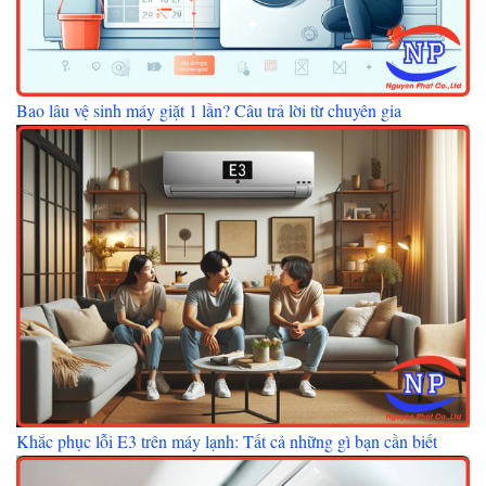
Bao lâu vệ sinh máy giặt 1 lần? Câu trả lời từ chuyên gia
Khắc phục lỗi E3 trên máy lạnh: Tất cả những gì bạn cần biết