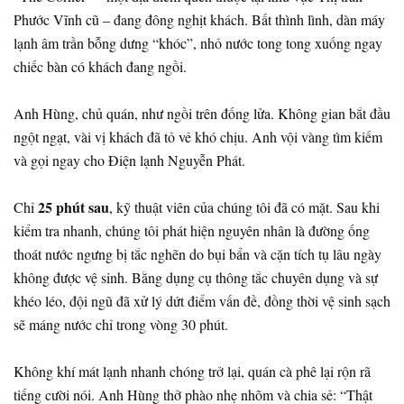
Phước Vĩnh cũ – đang đông nghịt khách. Bất thình lình, dàn máy
lạnh âm trần bỗng dưng “khóc”, nhỏ nước tong tong xuống ngay
chiếc bàn có khách đang ngồi.
Anh Hùng, chủ quán, như ngồi trên đống lửa. Không gian bắt đầu
ngột ngạt, vài vị khách đã tỏ vẻ khó chịu. Anh vội vàng tìm kiếm
và gọi ngay cho Điện lạnh Nguyễn Phát.
25 phút sau
Chỉ
, kỹ thuật viên của chúng tôi đã có mặt. Sau khi
kiểm tra nhanh, chúng tôi phát hiện nguyên nhân là đường ống
thoát nước ngưng bị tắc nghẽn do bụi bẩn và cặn tích tụ lâu ngày
không được vệ sinh. Bằng dụng cụ thông tắc chuyên dụng và sự
khéo léo, đội ngũ đã xử lý dứt điểm vấn đề, đồng thời vệ sinh sạch
sẽ máng nước chỉ trong vòng 30 phút.
Không khí mát lạnh nhanh chóng trở lại, quán cà phê lại rộn rã
tiếng cười nói. Anh Hùng thở phào nhẹ nhõm và chia sẻ: “Thật