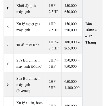
Khởi động từ
1HP –
450,000 –
5
máy lạnh
2,5HP
650,000
Bảo
Xử lý nghẹt gas
1HP –
150,000 –
6
Hành 6
máy lạnh
2,5HP
250,000
– 12
1HP –
180,000 –
Tháng
7
Tụ đề máy lạnh
2,5HP
265,000
Sửa Bord mạch
2HP –
350,000 –
8
máy lạnh (Mono)
5HP
950,000
Sửa Bord mạch
2HP –
650,000 –
9
máy lạnh
5HP
1,300,000
(Inverter)
Xử lý xì tán, bơm
2HP –
450,000 –