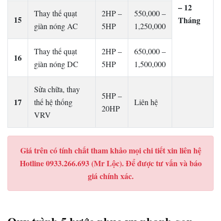
– 12
Thay thế quạt
2HP –
550,000 –
15
Tháng
giàn nóng AC
5HP
1,250,000
Thay thế quạt
2HP –
650,000 –
16
giàn nóng DC
5HP
1,500,000
Sửa chữa, thay
5HP –
17
thế hệ thống
Liên hệ
20HP
VRV
Giá trên có tính chất tham khảo mọi chi tiết xin liên hệ
Hotline 0933.266.693 (Mr Lộc). Để được tư vấn và báo
giá chính xác.