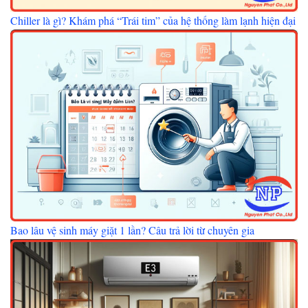
Chiller là gì? Khám phá “Trái tim” của hệ thống làm lạnh hiện đại
Bao lâu vệ sinh máy giặt 1 lần? Câu trả lời từ chuyên gia