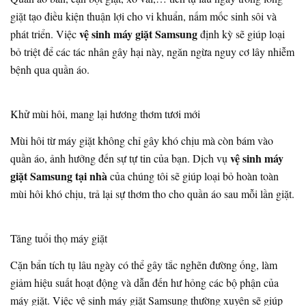
giặt tạo điều kiện thuận lợi cho vi khuẩn, nấm mốc sinh sôi và
vệ sinh máy giặt Samsung
phát triển. Việc
định kỳ sẽ giúp loại
bỏ triệt để các tác nhân gây hại này, ngăn ngừa nguy cơ lây nhiễm
bệnh qua quần áo.
Khử mùi hôi, mang lại hương thơm tươi mới
Mùi hôi từ máy giặt không chỉ gây khó chịu mà còn bám vào
vệ sinh máy
quần áo, ảnh hưởng đến sự tự tin của bạn. Dịch vụ
giặt Samsung tại nhà
của chúng tôi sẽ giúp loại bỏ hoàn toàn
mùi hôi khó chịu, trả lại sự thơm tho cho quần áo sau mỗi lần giặt.
Tăng tuổi thọ máy giặt
Cặn bẩn tích tụ lâu ngày có thể gây tắc nghẽn đường ống, làm
giảm hiệu suất hoạt động và dẫn đến hư hỏng các bộ phận của
máy giặt. Việc vệ sinh máy giặt Samsung thường xuyên sẽ giúp