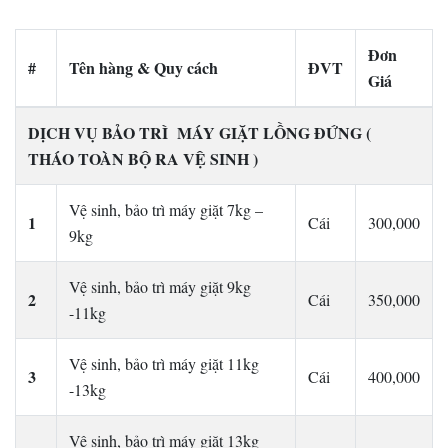
Đơn
#
Tên hàng & Quy cách
ĐVT
Giá
DỊCH VỤ BẢO TRÌ MÁY GIẶT LỒNG ĐỨNG (
THÁO TOÀN BỘ RA VỆ SINH )
Vệ sinh, bảo trì máy giặt 7kg –
1
Cái
300,000
9kg
Vệ sinh, bảo trì máy giặt 9kg
2
Cái
350,000
-11kg
Vệ sinh, bảo trì máy giặt 11kg
3
Cái
400,000
-13kg
Vệ sinh, bảo trì máy giặt 13kg