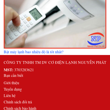
Bật máy lạnh bao nhiêu độ là tốt nhất?
CÔNG TY TNHH TM DV CƠ ĐIỆN LẠNH NGUYỄN PHÁT
MST:
3703283621
Bạn cần biết
Giới thiệu
Tuyển dụng
Liên hệ
Chính sách đổi trả
Chính sách bảo hành