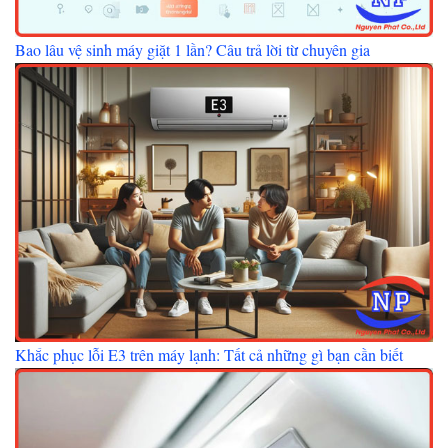
Bao lâu vệ sinh máy giặt 1 lần? Câu trả lời từ chuyên gia
Khắc phục lỗi E3 trên máy lạnh: Tất cả những gì bạn cần biết