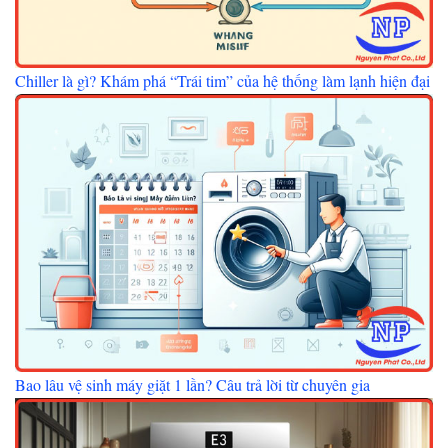
Chiller là gì? Khám phá “Trái tim” của hệ thống làm lạnh hiện đại
Bao lâu vệ sinh máy giặt 1 lần? Câu trả lời từ chuyên gia