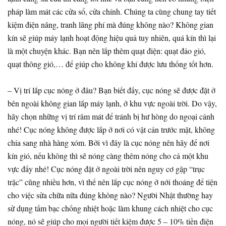
pháp làm mát các cửa sổ, cửa chính. Chúng ta cùng chung tay tiết
kiệm điện năng, tranh lãng phí mà đúng không nào? Không gian
kín sẽ giúp máy lạnh hoạt động hiệu quả tuy nhiên, quá kín thì lại
là một chuyện khác. Bạn nên lắp thêm quạt điện: quạt đảo gió,
quạt thông gió,… để giúp cho không khí được lưu thống tốt hơn.
– Vị trí lắp cục nóng ở đâu? Bạn biết đấy, cục nóng sẽ được đặt ở
bên ngoài không gian lắp máy lạnh, ở khu vực ngoài trời. Do vậy,
hãy chọn những vị trí râm mát để tránh bị hư hòng do ngoại cảnh
nhé! Cục nóng không được lắp ở nơi có vật cản trước mặt, không
chỉa sang nhà hàng xóm. Bởi vì đây là cục nóng nên hãy để nơi
kín gió, nếu không thì sẽ nóng càng thêm nóng cho cả một khu
vực đấy nhé! Cục nóng đặt ở ngoài trời nên nguy cơ gặp “trục
trặc” cũng nhiều hơn, vì thế nên lắp cục nóng ở nới thoáng để tiện
cho việc sửa chữa nữa đúng không nào? Người Nhật thường hay
sử dụng tấm bạc chống nhiệt hoặc làm khung cách nhiệt cho cục
nóng, nó sẽ giúp cho mọi người tiết kiệm được 5 – 10% tiền điện