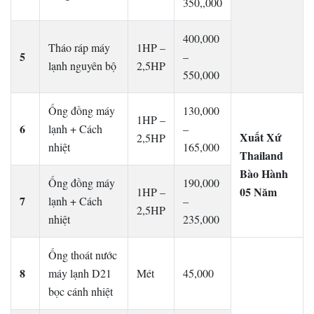
350,,000
400,000
Tháo ráp máy
1HP –
5
–
lạnh nguyên bộ
2,5HP
550,000
Ống đồng máy
130,000
1HP –
6
lạnh + Cách
–
Xuất Xứ
2,5HP
nhiệt
165,000
Thailand
Bào Hành
Ống đồng máy
190,000
05 Năm
1HP –
7
lạnh + Cách
–
2,5HP
nhiệt
235,000
Ống thoát nước
8
máy lạnh D21
Mét
45,000
bọc cánh nhiệt