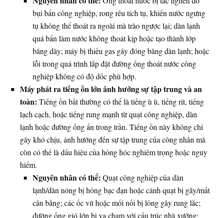
Nguyên nhân có thể:
Ống thoát nước bị tắc nghẽn do
bụi bẩn công nghiệp, rong rêu tích tụ, khiến nước ngưng
tụ không thể thoát ra ngoài mà trào ngược lại; dàn lạnh
quá bẩn làm nước không thoát kịp hoặc tạo thành lớp
băng dày; máy bị thiếu gas gây đóng băng dàn lạnh; hoặc
lỗi trong quá trình lắp đặt đường ống thoát nước công
nghiệp không có độ dốc phù hợp.
Máy phát ra tiếng ồn lớn ảnh hưởng sự tập trung và an
toàn:
Tiếng ồn bất thường có thể là tiếng ù ù, tiếng rít, tiếng
lạch cạch, hoặc tiếng rung mạnh từ quạt công nghiệp, dàn
lạnh hoặc đường ống ẩn trong trần. Tiếng ồn này không chỉ
gây khó chịu, ảnh hưởng đến sự tập trung của công nhân mà
còn có thể là dấu hiệu của hỏng hóc nghiêm trọng hoặc nguy
hiểm.
Nguyên nhân có thể:
Quạt công nghiệp của dàn
lạnh/dàn nóng bị hỏng bạc đạn hoặc cánh quạt bị gãy/mất
cân bằng; các ốc vít hoặc mối nối bị lỏng gây rung lắc;
đường ống gió lớn bị va chạm với cấu trúc nhà xưởng;