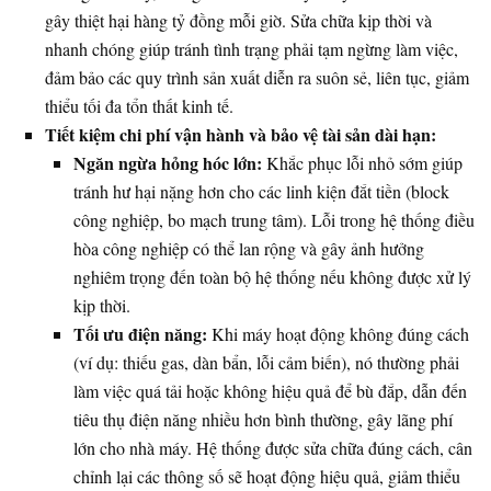
gây thiệt hại hàng tỷ đồng mỗi giờ. Sửa chữa kịp thời và
nhanh chóng giúp tránh tình trạng phải tạm ngừng làm việc,
đảm bảo các quy trình sản xuất diễn ra suôn sẻ, liên tục, giảm
thiểu tối đa tổn thất kinh tế.
Tiết kiệm chi phí vận hành và bảo vệ tài sản dài hạn:
Ngăn ngừa hỏng hóc lớn:
Khắc phục lỗi nhỏ sớm giúp
tránh hư hại nặng hơn cho các linh kiện đắt tiền (block
công nghiệp, bo mạch trung tâm). Lỗi trong hệ thống điều
hòa công nghiệp có thể lan rộng và gây ảnh hưởng
nghiêm trọng đến toàn bộ hệ thống nếu không được xử lý
kịp thời.
Tối ưu điện năng:
Khi máy hoạt động không đúng cách
(ví dụ: thiếu gas, dàn bẩn, lỗi cảm biến), nó thường phải
làm việc quá tải hoặc không hiệu quả để bù đắp, dẫn đến
tiêu thụ điện năng nhiều hơn bình thường, gây lãng phí
lớn cho nhà máy. Hệ thống được sửa chữa đúng cách, cân
chỉnh lại các thông số sẽ hoạt động hiệu quả, giảm thiểu