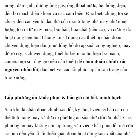
nóng, dàn lạnh, đường ống gas, ống thoát nước, hệ thống điện,
đến bo mạch điều khiển và các cảm biến. Đặc biệt, chúng tôi sẽ
chú ý đến các yếu tố đặc thù của môi trường nhà máy như nhiệt
lượng tỏa ra từ máy móc, bụi bẩn, hóa chất (nếu có), và cường độ
hoạt động liên tục. Chúng tôi sử dụng các thiết bị chẩn đoán
chuyên dụng hiện đại (như đồng hồ đo áp suất công nghiệp, máy
dò rò rỉ gas chuyên dụng, thiết bị kiểm tra tín hiệu bo mạch,
chẩn đoán chính xác
camera nội soi ống gió nếu cần thiết) để
nguyên nhân lỗi
, đặc biệt với các lỗi phức tạp ẩn sâu trong cấu
trúc xưởng.
Lập phương án khắc phục & báo giá chi tiết, minh bạch
Sau khi đã chẩn đoán chính xác lỗi, kỹ thuật viên sẽ báo cáo cụ
thể tình trạng máy và đưa ra phương án sửa chữa tối ưu nhất. Các
phương án này không chỉ tập trung vào việc khắc phục lỗi mà còn
có tính đến yếu tố tối thiểu gián đoạn hoạt động sản xuất của nhà