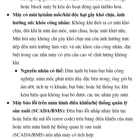
hoặc block máy bị kêu do hoạt động quá tải/lão hóa.
Máy có mùi lạ/nấm mốc/khí độc hại gây khó chịu, ảnh
hưởng sức khỏe công nhân:
Không khí thổi ra có mùi khó
chịu, đôi khi là mùi ẩm mốc, mùi chua, hoặc mùi khét nhẹ.
Mùi hôi này không chỉ gây khó chịu mà còn ảnh hưởng trực
tiếp đến môi trường làm việc và sức khỏe của công nhân, đặc
biệt trong các nhà máy có yêu cầu cao về chất lượng không
khí.
Nguyên nhân có thể:
Dàn lạnh bị bám bụi bẩn công
nghiệp, nấm mốc phát triển dày đặc bên trong; ống gió bị
ẩm ướt, tích tụ vi khuẩn, bụi bẩn; hoặc hệ thống lọc khí
kém hiệu quả không loại bỏ được các tác nhân gây mùi.
Máy báo lỗi trên màn hình điều khiển/hệ thống quản lý
sản xuất (SCADA/BMS):
Đèn báo lỗi nhấp nháy liên tục
hoặc hiển thị mã lỗi (error code) trên bảng điều khiển của máy
hoặc trên màn hình hệ thống quản lý sản xuất
(SCADA/BMS) nếu nhà máy có tích hợp.