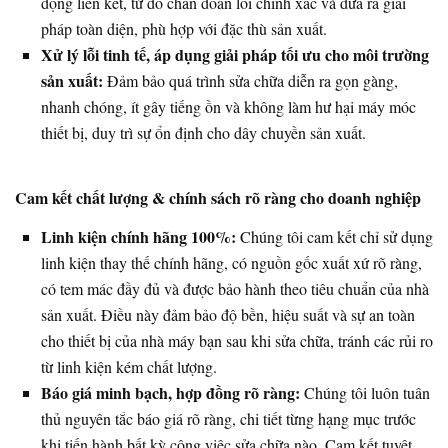
động liên kết, từ đó chẩn đoán lỗi chính xác và đưa ra giải
pháp toàn diện, phù hợp với đặc thù sản xuất.
Xử lý lỗi tinh tế, áp dụng giải pháp tối ưu cho môi trường
sản xuất:
Đảm bảo quá trình sửa chữa diễn ra gọn gàng,
nhanh chóng, ít gây tiếng ồn và không làm hư hại máy móc
thiết bị, duy trì sự ổn định cho dây chuyền sản xuất.
Cam kết chất lượng & chính sách rõ ràng cho doanh nghiệp
Linh kiện chính hãng 100%:
Chúng tôi cam kết chỉ sử dụng
linh kiện thay thế chính hãng, có nguồn gốc xuất xứ rõ ràng,
có tem mác đầy đủ và được bảo hành theo tiêu chuẩn của nhà
sản xuất. Điều này đảm bảo độ bền, hiệu suất và sự an toàn
cho thiết bị của nhà máy bạn sau khi sửa chữa, tránh các rủi ro
từ linh kiện kém chất lượng.
Báo giá minh bạch, hợp đồng rõ ràng:
Chúng tôi luôn tuân
thủ nguyên tắc báo giá rõ ràng, chi tiết từng hạng mục trước
khi tiến hành bất kỳ công việc sửa chữa nào. Cam kết tuyệt