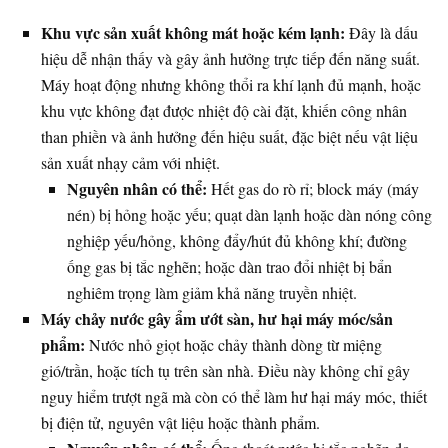
Khu vực sản xuất không mát hoặc kém lạnh:
Đây là dấu
hiệu dễ nhận thấy và gây ảnh hưởng trực tiếp đến năng suất.
Máy hoạt động nhưng không thổi ra khí lạnh đủ mạnh, hoặc
khu vực không đạt được nhiệt độ cài đặt, khiến công nhân
than phiền và ảnh hưởng đến hiệu suất, đặc biệt nếu vật liệu
sản xuất nhạy cảm với nhiệt.
Nguyên nhân có thể:
Hết gas do rò rỉ; block máy (máy
nén) bị hỏng hoặc yếu; quạt dàn lạnh hoặc dàn nóng công
nghiệp yếu/hỏng, không đẩy/hút đủ không khí; đường
ống gas bị tắc nghẽn; hoặc dàn trao đổi nhiệt bị bẩn
nghiêm trọng làm giảm khả năng truyền nhiệt.
Máy chảy nước gây ẩm ướt sàn, hư hại máy móc/sản
phẩm:
Nước nhỏ giọt hoặc chảy thành dòng từ miệng
gió/trần, hoặc tích tụ trên sàn nhà. Điều này không chỉ gây
nguy hiểm trượt ngã mà còn có thể làm hư hại máy móc, thiết
bị điện tử, nguyên vật liệu hoặc thành phẩm.