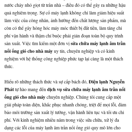
nước chảy nhỏ giọt từ trần nhà – điều đó có thể gây ra những hậu
quả nghiêm trọng. Sự cố máy lạnh không chỉ làm giảm hiệu suất
làm việc của công nhân, ảnh hưởng đến chất lượng sản phẩm, mà
còn có thể gây hỏng hóc máy móc thiết bị đắt tiền, làm tăng chi
phí vận hành và thậm chí buộc phải gián đoạn toàn bộ quy trình
sửa chữa máy lạnh âm trần
sản xuất. Việc tìm kiếm một đơn vị
nối ống gió cho nhà máy
uy tín, chuyên nghiệp và có kinh
nghiệm với hệ thống công nghiệp phức tạp lại càng là một thách
thức.
Điện lạnh Nguyễn
Hiểu rõ những thách thức và sự cấp bách đó,
Phát
dịch vụ sửa chữa máy lạnh âm trần nối
tự hào mang đến
ống gió cho nhà máy
chuyên nghiệp. Chúng tôi cung cấp một
giải pháp toàn diện, khắc phục nhanh chóng, triệt để mọi lỗi, đảm
bảo môi trường sản xuất lý tưởng, vận hành liên tục và tối ưu chi
phí. Với kinh nghiệm nhiều năm trong việc sửa chữa, xử lý đa
dạng các lỗi của máy lạnh âm trần nối ống gió quy mô lớn cho