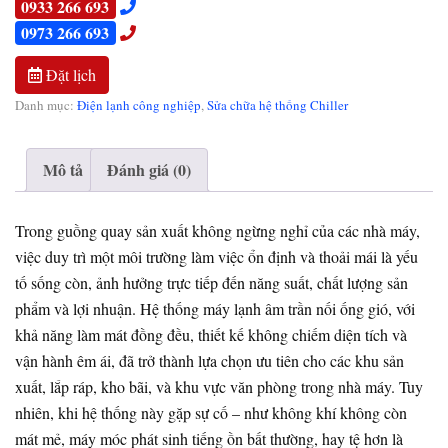
0933 266 693
0973 266 693
Đặt lịch
Danh mục:
Điện lạnh công nghiệp
,
Sửa chữa hệ thống Chiller
Mô tả
Đánh giá (0)
Trong guồng quay sản xuất không ngừng nghỉ của các nhà máy,
việc duy trì một môi trường làm việc ổn định và thoải mái là yếu
tố sống còn, ảnh hưởng trực tiếp đến năng suất, chất lượng sản
phẩm và lợi nhuận. Hệ thống máy lạnh âm trần nối ống gió, với
khả năng làm mát đồng đều, thiết kế không chiếm diện tích và
vận hành êm ái, đã trở thành lựa chọn ưu tiên cho các khu sản
xuất, lắp ráp, kho bãi, và khu vực văn phòng trong nhà máy. Tuy
nhiên, khi hệ thống này gặp sự cố – như không khí không còn
mát mẻ, máy móc phát sinh tiếng ồn bất thường, hay tệ hơn là