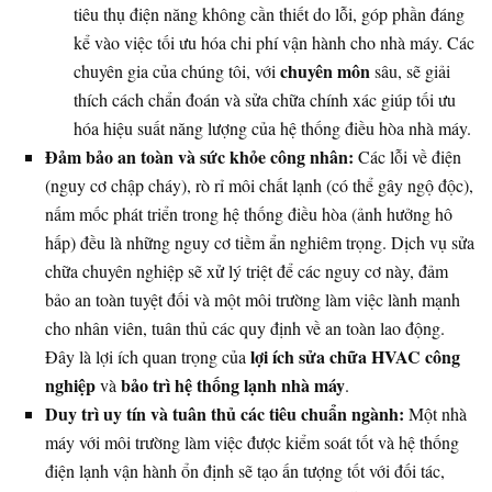
tiêu thụ điện năng không cần thiết do lỗi, góp phần đáng
kể vào việc tối ưu hóa chi phí vận hành cho nhà máy. Các
chuyên môn
chuyên gia của chúng tôi, với
sâu, sẽ giải
thích cách chẩn đoán và sửa chữa chính xác giúp tối ưu
hóa hiệu suất năng lượng của hệ thống điều hòa nhà máy.
Đảm bảo an toàn và sức khỏe công nhân:
Các lỗi về điện
(nguy cơ chập cháy), rò rỉ môi chất lạnh (có thể gây ngộ độc),
nấm mốc phát triển trong hệ thống điều hòa (ảnh hưởng hô
hấp) đều là những nguy cơ tiềm ẩn nghiêm trọng. Dịch vụ sửa
chữa chuyên nghiệp sẽ xử lý triệt để các nguy cơ này, đảm
bảo an toàn tuyệt đối và một môi trường làm việc lành mạnh
cho nhân viên, tuân thủ các quy định về an toàn lao động.
lợi ích sửa chữa HVAC công
Đây là lợi ích quan trọng của
nghiệp
bảo trì hệ thống lạnh nhà máy
và
.
Duy trì uy tín và tuân thủ các tiêu chuẩn ngành:
Một nhà
máy với môi trường làm việc được kiểm soát tốt và hệ thống
điện lạnh vận hành ổn định sẽ tạo ấn tượng tốt với đối tác,