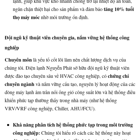
lạnh, giúp khu vực kho nhanh chóng trở lại nhiệt độ an toàn,
tăng 10% tuổi
ngăn chặn thiệt hại cho sản phẩm và đảm bảo
thọ máy móc
nhờ môi trường ổn định.
Đội ngũ kỹ thuật viên chuyên gia, nắm vững hệ thống công
nghiệp
Chuyên môn
là yếu tố cốt lõi làm nên chất lượng dịch vụ của
chúng tôi. Điện lạnh Nguyễn Phát sở hữu đội ngũ kỹ thuật viên
chứng chỉ
được đào tạo chuyên sâu về HVAC công nghiệp, có
chuyên ngành
và nắm vững cấu tạo, nguyên lý hoạt động của các
dòng máy lạnh âm trần nối ống gió công suất lớn và hệ thống điều
khiển phức tạp thường thấy trong nhà máy (như hệ thống
VRV/VRF công nghiệp, Chiller, AHU/FCU).
Khả năng phân tích hệ thống phức tạp trong môi trường
công nghiệp:
Chúng tôi hiểu rõ cách các hệ thống này hoạt