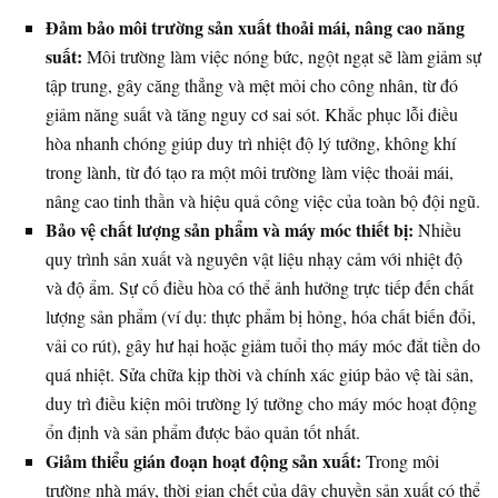
Đảm bảo môi trường sản xuất thoải mái, nâng cao năng
suất:
Môi trường làm việc nóng bức, ngột ngạt sẽ làm giảm sự
tập trung, gây căng thẳng và mệt mỏi cho công nhân, từ đó
giảm năng suất và tăng nguy cơ sai sót. Khắc phục lỗi điều
hòa nhanh chóng giúp duy trì nhiệt độ lý tưởng, không khí
trong lành, từ đó tạo ra một môi trường làm việc thoải mái,
nâng cao tinh thần và hiệu quả công việc của toàn bộ đội ngũ.
Bảo vệ chất lượng sản phẩm và máy móc thiết bị:
Nhiều
quy trình sản xuất và nguyên vật liệu nhạy cảm với nhiệt độ
và độ ẩm. Sự cố điều hòa có thể ảnh hưởng trực tiếp đến chất
lượng sản phẩm (ví dụ: thực phẩm bị hỏng, hóa chất biến đổi,
vải co rút), gây hư hại hoặc giảm tuổi thọ máy móc đắt tiền do
quá nhiệt. Sửa chữa kịp thời và chính xác giúp bảo vệ tài sản,
duy trì điều kiện môi trường lý tưởng cho máy móc hoạt động
ổn định và sản phẩm được bảo quản tốt nhất.
Giảm thiểu gián đoạn hoạt động sản xuất:
Trong môi
trường nhà máy, thời gian chết của dây chuyền sản xuất có thể