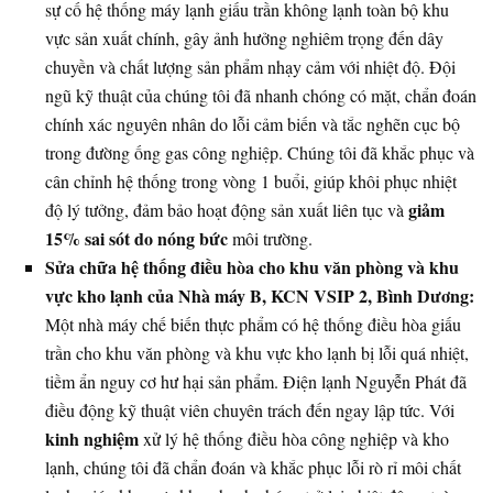
sự cố hệ thống máy lạnh giấu trần không lạnh toàn bộ khu
vực sản xuất chính, gây ảnh hưởng nghiêm trọng đến dây
chuyền và chất lượng sản phẩm nhạy cảm với nhiệt độ. Đội
ngũ kỹ thuật của chúng tôi đã nhanh chóng có mặt, chẩn đoán
chính xác nguyên nhân do lỗi cảm biến và tắc nghẽn cục bộ
trong đường ống gas công nghiệp. Chúng tôi đã khắc phục và
cân chỉnh hệ thống trong vòng 1 buổi, giúp khôi phục nhiệt
giảm
độ lý tưởng, đảm bảo hoạt động sản xuất liên tục và
15% sai sót do nóng bức
môi trường.
Sửa chữa hệ thống điều hòa cho khu văn phòng và khu
vực kho lạnh của Nhà máy B, KCN VSIP 2, Bình Dương:
Một nhà máy chế biến thực phẩm có hệ thống điều hòa giấu
trần cho khu văn phòng và khu vực kho lạnh bị lỗi quá nhiệt,
tiềm ẩn nguy cơ hư hại sản phẩm. Điện lạnh Nguyễn Phát đã
điều động kỹ thuật viên chuyên trách đến ngay lập tức. Với
kinh nghiệm
xử lý hệ thống điều hòa công nghiệp và kho
lạnh, chúng tôi đã chẩn đoán và khắc phục lỗi rò rỉ môi chất