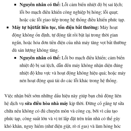
Nguyên nhân có thể:
Lỗi cảm biến nhiệt độ bị sai lệch;
lỗi bo mạch điều khiển công nghiệp bị hỏng; lỗi quạt;
hoặc các lỗi giao tiếp trong hệ thống điều khiển phức tạp.
Máy tự bật/tắt liên tục, tốn điện bất thường:
Máy hoạt
động không ổn định, tự động tắt rồi bật lại trong thời gian
ngắn, hoặc hóa đơn tiền điện của nhà máy tăng vọt bất thường
dù sản lượng không tăng.
Nguyên nhân có thể:
Lỗi bo mạch điều khiển; cảm biến
nhiệt độ bị sai lệch, dẫn đến máy không nhận diện đúng
nhiệt độ khu vực và hoạt động không hiệu quả; hoặc máy
nén hoạt động quá tải do các lỗi khác trong hệ thống.
Việc nhận biết sớm những dấu hiệu này giúp bạn chủ động liên
sửa điều hòa nhà máy
hệ dịch vụ
kịp thời. Đừng cố gắng tự sửa
chữa nếu không có đủ chuyên môn và công cụ, bởi vì cấu tạo
phức tạp, công suất lớn và vị trí lắp đặt trên trần nhà có thể gây
khó khăn, nguy hiểm (như điện giật, rò rỉ gas) và làm hỏng hóc