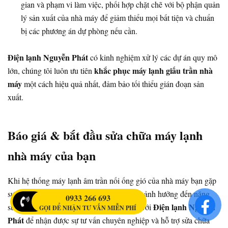
gian và phạm vi làm việc, phối hợp chặt chẽ với bộ phận quản
lý sản xuất của nhà máy để giảm thiểu mọi bất tiện và chuẩn
bị các phương án dự phòng nếu cần.
Điện lạnh Nguyễn Phát
có kinh nghiệm xử lý các dự án quy mô
khắc phục máy lạnh giấu trần nhà
lớn, chúng tôi luôn ưu tiên
máy
một cách hiệu quả nhất, đảm bảo tối thiểu gián đoạn sản
xuất.
Báo giá & bắt đầu sửa chữa máy lạnh
nhà máy của bạn
Khi hệ thống máy lạnh âm trần nối ống gió của nhà máy bạn gặp
sự cố, đừng để tình trạng này kéo dài, gây ảnh hưởng đến năng
0933 266 693
Điện lạnh Nguyễn
suất và chất lượng sản phẩm. Hãy liên hệ với
GỌI ĐỂ NHẬN TƯ VẤN MIỄN PHÍ
Phát
để nhận được sự tư vấn chuyên nghiệp và hỗ trợ sửa chữa