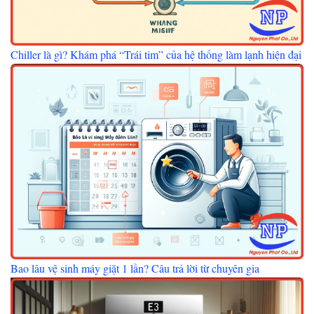
Chiller là gì? Khám phá “Trái tim” của hệ thống làm lạnh hiện đại
Bao lâu vệ sinh máy giặt 1 lần? Câu trả lời từ chuyên gia