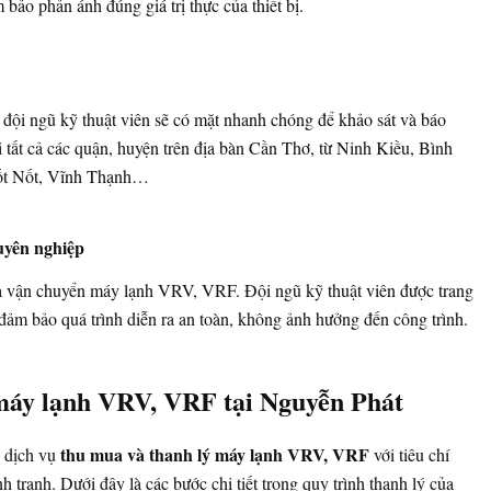
bảo phản ánh đúng giá trị thực của thiết bị.
 đội ngũ kỹ thuật viên sẽ có mặt nhanh chóng để khảo sát và báo
i tất cả các quận, huyện trên địa bàn Cần Thơ, từ Ninh Kiều, Bình
ốt Nốt, Vĩnh Thạnh…
uyên nghiệp
à vận chuyển máy lạnh VRV, VRF. Đội ngũ kỹ thuật viên được trang
đảm bảo quá trình diễn ra an toàn, không ảnh hưởng đến công trình.
 máy lạnh VRV, VRF tại Nguyễn Phát
thu mua và thanh lý máy lạnh VRV, VRF
 dịch vụ
với tiêu chí
h tranh. Dưới đây là các bước chi tiết trong quy trình thanh lý của