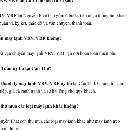
VRV, VRF tại Cần Thơ diễn ra ra sao?
VRV, VRF
tại Nguyễn Phát bao gồm 6 bước: tiếp nhận thông tin, khảo
a thuận và ký kết, tháo dỡ và vận chuyển, thanh toán.
uyển máy lạnh VRV, VRF không?
 và vận chuyển máy lạnh VRV, VRF tận nơi hoàn toàn miễn phí.
 đâu uy tín tại Cần Thơ?
thanh lý máy lạnh VRV, VRF uy tín
ỉ
tại Cần Thơ. Chúng tôi cam
ệp, giá cả cạnh tranh và sự hài lòng cho quý khách.
thu mua các loại máy lạnh khác không?
guyễn Phát còn thu mua các loại máy lạnh khác như máy lạnh treo
ạnh tủ đứng…