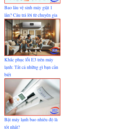
Bao lâu vệ sinh máy giặt 1
lần? Câu trả lời từ chuyên gia
Khắc phục lỗi E3 trên máy
lạnh: Tất cả những gì bạn cần
biết
Bật máy lạnh bao nhiêu độ là
tốt nhất?