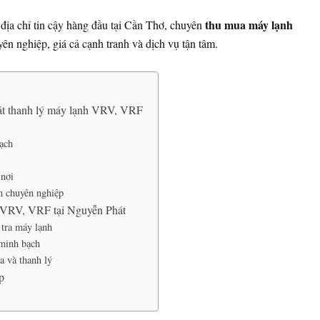
thu mua máy lạnh
địa chỉ tin cậy hàng đầu tại Cần Thơ, chuyên
ên nghiệp, giá cả cạnh tranh và dịch vụ tận tâm.
át thanh lý máy lạnh VRV, VRF
ạch
 nơi
n chuyên nghiệp
h VRV, VRF tại Nguyễn Phát
 tra máy lạnh
 minh bạch
a và thanh lý
p