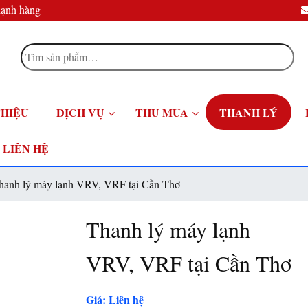
lạnh hàng
Tìm
kiếm:
THIỆU
DỊCH VỤ
THU MUA
THANH LÝ
LIÊN HỆ
hanh lý máy lạnh VRV, VRF tại Cần Thơ
Thanh lý máy lạnh
VRV, VRF tại Cần Thơ
Giá: Liên hệ