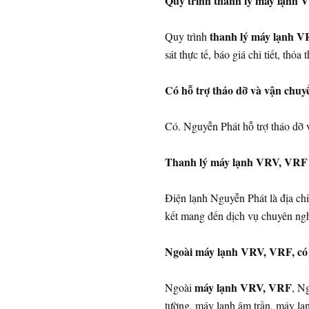
Quy trình thanh lý máy lạnh 
thanh lý máy lạnh 
Quy trình
sát thực tế, báo giá chi tiết, thỏ
Có hỗ trợ tháo dỡ và vận ch
Có. Nguyễn Phát hỗ trợ tháo dỡ
Thanh lý máy lạnh VRV, VRF ở
Điện lạnh Nguyễn Phát là địa ch
kết mang đến dịch vụ chuyên nghi
Ngoài máy lạnh VRV, VRF, có 
máy lạnh VRV, VRF
Ngoài
, N
tường, máy lạnh âm trần, máy l