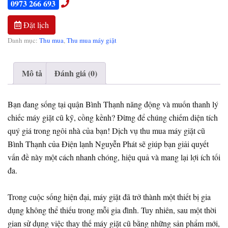
0973 266 693
Đặt lịch
Danh mục:
Thu mua
,
Thu mua máy giặt
Mô tả
Đánh giá (0)
Bạn đang sống tại quận Bình Thạnh năng động và muốn thanh lý
chiếc máy giặt cũ kỹ, cồng kềnh? Đừng để chúng chiếm diện tích
quý giá trong ngôi nhà của bạn! Dịch vụ thu mua máy giặt cũ
Bình Thạnh của Điện lạnh Nguyễn Phát sẽ giúp bạn giải quyết
vấn đề này một cách nhanh chóng, hiệu quả và mang lại lợi ích tối
đa.
Trong cuộc sống hiện đại, máy giặt đã trở thành một thiết bị gia
dụng không thể thiếu trong mỗi gia đình. Tuy nhiên, sau một thời
gian sử dụng việc thay thế máy giặt cũ bằng những sản phẩm mới,