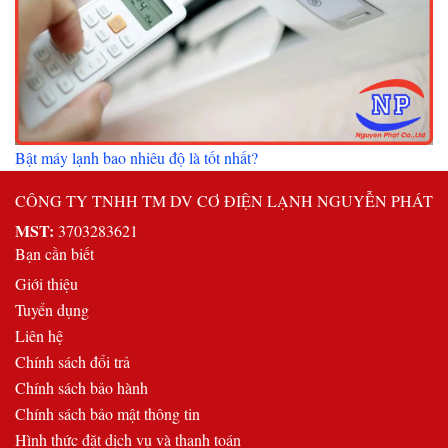
Bật máy lạnh bao nhiêu độ là tốt nhất?
CÔNG TY TNHH TM DV CƠ ĐIỆN LẠNH NGUYỄN PHÁT
MST:
3703283621
Bạn cần biết
Giới thiệu
Tuyển dụng
Liên hệ
Chính sách đổi trả
Chính sách bảo hành
Chính sách bảo mật thông tin
Hình thức đặt dịch vụ và thanh toán