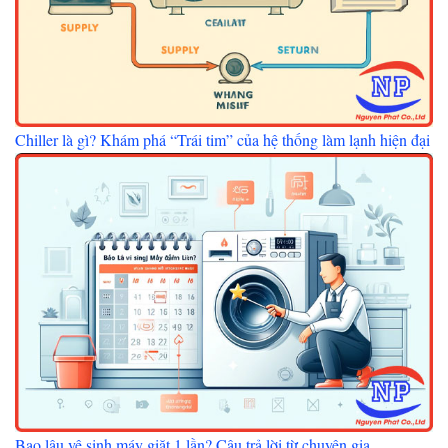
Chiller là gì? Khám phá “Trái tim” của hệ thống làm lạnh hiện đại
Bao lâu vệ sinh máy giặt 1 lần? Câu trả lời từ chuyên gia