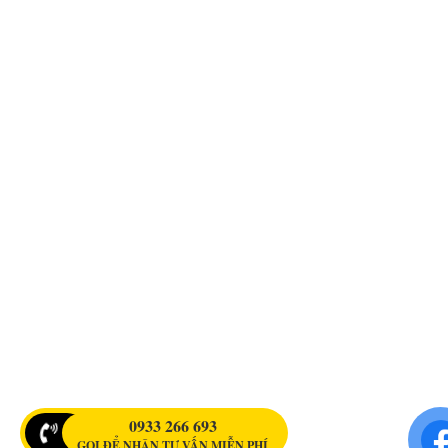
0933 266 693
GỌI ĐỂ NHẬN TƯ VẤN MIỄN PHÍ