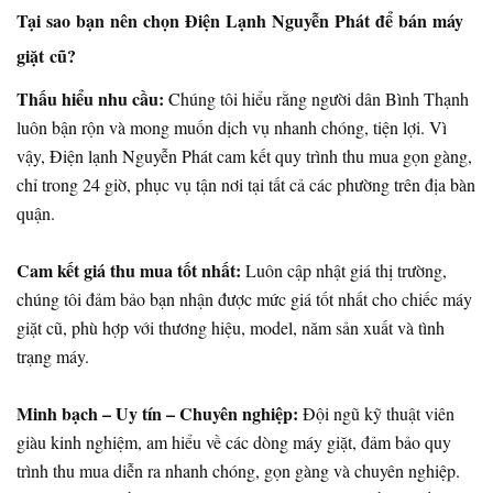
T
ạ
i
s
a
o
b
ạ
n
n
ê
n
c
h
ọ
n
Đ
i
ệ
n
L
ạ
n
h
N
g
u
y
ễ
n
P
h
á
t
đ
ể
b
á
n
m
á
y
g
i
ặ
t
c
ũ
?
Thấu hiểu nhu cầu:
Chúng tôi hiểu rằng người dân Bình Thạnh
luôn bận rộn và mong muốn dịch vụ nhanh chóng, tiện lợi. Vì
vậy, Điện lạnh Nguyễn Phát cam kết quy trình thu mua gọn gàng,
chỉ trong 24 giờ, phục vụ tận nơi tại tất cả các phường trên địa bàn
quận.
Cam kết giá thu mua tốt nhất:
Luôn cập nhật giá thị trường,
chúng tôi đảm bảo bạn nhận được mức giá tốt nhất cho chiếc máy
giặt cũ, phù hợp với thương hiệu, model, năm sản xuất và tình
trạng máy.
Minh bạch – Uy tín – Chuyên nghiệp:
Đội ngũ kỹ thuật viên
giàu kinh nghiệm, am hiểu về các dòng máy giặt, đảm bảo quy
trình thu mua diễn ra nhanh chóng, gọn gàng và chuyên nghiệp.