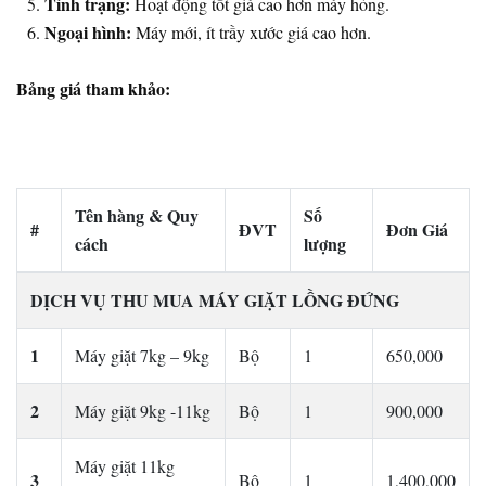
Tình trạng:
Hoạt động tốt giá cao hơn máy hỏng.
Ngoại hình:
Máy mới, ít trầy xước giá cao hơn.
Bảng giá tham khảo:
Tên hàng & Quy
Số
#
ĐVT
Đơn Giá
cách
lượng
DỊCH VỤ THU MUA MÁY GIẶT LỒNG ĐỨNG
1
Máy giặt 7kg – 9kg
Bộ
1
650,000
2
Máy giặt 9kg -11kg
Bộ
1
900,000
Máy giặt 11kg
3
Bộ
1
1,400,000