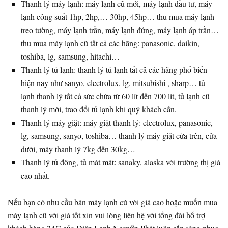
Thanh lý máy lạnh: máy lạnh cũ mới, máy lạnh đầu tư, máy
lạnh công suất 1hp, 2hp,… 30hp, 45hp… thu mua máy lạnh
treo tường, máy lạnh trần, máy lạnh đứng, máy lạnh áp trần…
thu mua máy lạnh cũ tất cả các hãng: panasonic, daikin,
toshiba, lg, samsung, hitachi…
Thanh lý tủ lạnh: thanh lý tủ lạnh tất cả các hãng phổ biến
hiện nay như sanyo, electrolux, lg, mitsubishi , sharp… tủ
lạnh thanh lý tất cả sức chứa từ 60 lít đến 700 lít, tủ lạnh cũ
thanh lý mới, trao đổi tủ lạnh khi quý khách cần.
Thanh lý máy giặt: máy giặt thanh lý: electrolux, panasonic,
lg, samsung, sanyo, toshiba… thanh lý máy giặt cửa trên, cửa
dưới, máy thanh lý 7kg đến 30kg…
Thanh lý tủ đông, tủ mát mát: sanaky, alaska với trường thị giá
cao nhất.
Nếu bạn có nhu cầu bán máy lạnh cũ với giá cao hoặc muốn mua
máy lạnh cũ với giá tốt xin vui lòng liên hệ với tổng đài hỗ trợ