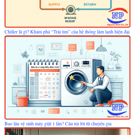
Chiller là gì? Khám phá “Trái tim” của hệ thống làm lạnh hiện đại
Bao lâu vệ sinh máy giặt 1 lần? Câu trả lời từ chuyên gia