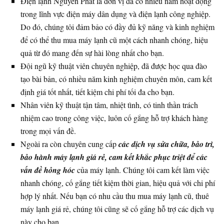
Điện lạnh Nguyễn Phát là đơn vị đã có nhiều năm hoạt động
trong lĩnh vực điện máy dân dụng và điện lạnh công nghiệp.
Do đó, chúng tôi đảm bảo có đầy đủ kỹ năng và kinh nghiệm
để có thể thu mua máy lạnh cũ một cách nhanh chóng, hiệu
quả từ đó mang đến sự hài lòng nhất cho bạn.
Đội ngũ kỹ thuật viên chuyên nghiệp, đã được học qua đào
tạo bài bản, có nhiều năm kinh nghiệm chuyên môn, cam kết
định giá tốt nhất, tiết kiệm chi phí tối đa cho bạn.
Nhân viên kỹ thuật tận tâm, nhiệt tình, có tinh thần trách
nhiệm cao trong công việc, luôn cố gắng hỗ trợ khách hàng
trong mọi vấn đề.
Ngoài ra còn chuyên cung cấp
các dịch vụ sửa chữa, bảo trì,
bảo hành máy lạnh giá rẻ, cam kết khắc phục triệt để các
vấn đề hỏng hóc
của máy lạnh. Chúng tôi cam kết làm việc
nhanh chóng, cố gắng tiết kiệm thời gian, hiệu quả với chi phí
hợp lý nhất. Nếu bạn có nhu cầu thu mua máy lạnh cũ, thuê
máy lạnh giá rẻ, chúng tôi cũng sẽ cố gắng hỗ trợ các dịch vụ
này cho bạn.