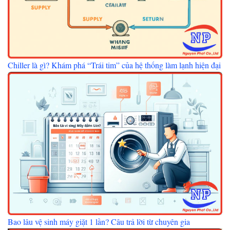
Chiller là gì? Khám phá “Trái tim” của hệ thống làm lạnh hiện đại
Bao lâu vệ sinh máy giặt 1 lần? Câu trả lời từ chuyên gia