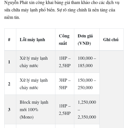
Nguyễn Phát xin công khai bảng giá tham khảo cho các dịch vụ
sửa chữa máy lạnh phổ biến. Sự rõ ràng chính là nền tảng của
niềm tin.
Công
Đơn giá
#
Lỗi máy lạnh
Ghi chú
suất
(VNĐ)
Xử lý máy lạnh
1HP –
100,000 –
1
chảy nước
2,5HP
185,000
Xử lý máy lạnh
3HP –
150,000 –
2
chảy nước
5HP
250,000
Block máy lạnh
1,250,000
1HP –
3
mới 100%
–
2,5HP
(Mono)
2,350,000