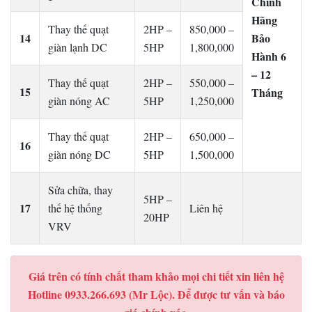
Chính
Hãng
Thay thế quạt
2HP –
850,000 –
14
Bảo
giàn lạnh DC
5HP
1,800,000
Hành 6
– 12
Thay thế quạt
2HP –
550,000 –
15
Tháng
giàn nóng AC
5HP
1,250,000
Thay thế quạt
2HP –
650,000 –
16
giàn nóng DC
5HP
1,500,000
Sửa chữa, thay
5HP –
17
thế hệ thống
Liên hệ
20HP
VRV
Giá trên có tính chất tham khảo mọi chi tiết xin liên hệ
Hotline 0933.266.693 (Mr Lộc). Để được tư vấn và báo