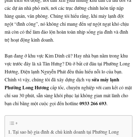
các dự án nhà phố mới, nơi các trục đường chính luôn tấp nập
hàng quán, văn phòng. Chúng tôi hiểu rằng, khi máy lạnh đột
ngột “đình công”, nó không chỉ mang đến sự ngột ngạt khó chịu
mà còn có thể làm đảo lộn hoàn toàn nhịp sống gia đình và đình
trệ hoạt động kinh doanh.
Bạn đang ở khu vực Kim Dinh cũ? Hay nhà bạn nằm trong khu
vực trước đây là xã Tân Hưng? Dù ở bất cứ đâu tại Phường Long
Hương, Điện lạnh Nguyễn Phát đều thấu hiểu nỗi lo của bạn.
sửa máy lạnh
Chính vì vậy, chúng tôi đã xây dựng dịch vụ
Phường Long Hương
cấp tốc, chuyên nghiệp với cam kết có mặt
chỉ sau 30 phút, sẵn sàng khôi phục lại không gian mát lành cho
0933 266 693
bạn chỉ bằng một cuộc gọi đến hotline
.
Tại sao hộ gia đình & chủ kinh doanh tại Phường Long