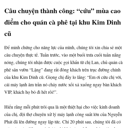
Câu chuyện thành công: “cứu” mùa cao
điểm cho quán cà phê tại khu Kim Dinh
cũ
Để minh chứng cho năng lực của mình, chúng tôi xin chia sẻ một
câu chuyện thực tế. Tuần trước, vào một buổi trưa cuối tuần nắng
nóng, chúng tôi nhận được cuộc gọi khẩn từ chị Lan, chủ quán cà
phê sân vườn “Lặng” đang rất đông khách trên trục đường chính
của khu Kim Dinh cũ. Giọng chị đầy lo lắng: “Em ơi cứu chị với,
cái máy lạnh âm trần nó chảy nước xối xả xuống ngay bàn khách
VIP, khách họ bỏ đi hết rồi!”.
Hiểu rằng mỗi phút trôi qua là một thiệt hại cho việc kinh doanh
của chị, đội thợ chuyên xử lý máy lạnh công suất lớn của Nguyễn
Phát đã lên đường ngay lập tức. Chỉ 20 phút sau, chúng tôi đã có