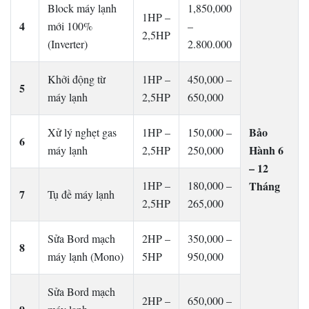
Block máy lạnh
1,850,000
1HP –
4
mới 100%
–
2,5HP
(Inverter)
2.800.000
Khởi động từ
1HP –
450,000 –
5
máy lạnh
2,5HP
650,000
Bảo
Xử lý nghẹt gas
1HP –
150,000 –
6
Hành 6
máy lạnh
2,5HP
250,000
– 12
1HP –
180,000 –
Tháng
7
Tụ đề máy lạnh
2,5HP
265,000
Sửa Bord mạch
2HP –
350,000 –
8
máy lạnh (Mono)
5HP
950,000
Sửa Bord mạch
2HP –
650,000 –