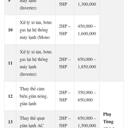
9
máy lạnh
5HP
1,300,000
(Inverter)
Xử lý xì tán, bơm
2HP –
450,000 –
10
gas lại hệ thống
5HP
1,600,000
máy lạnh (Mono
Xử lý xì tán, bơm
gas lại hệ thống
2HP –
650,000 –
11
máy lạnh
5HP
1,850,000
(Inverter)
Thay thế cảm
2HP –
350,000 –
12
biến giàn nóng,
5HP
650,000
giàn lạnh
Phụ
Thay thế quạt
2HP –
650,000 –
Tùng
13
giàn lạnh AC
5HP
1,500,000