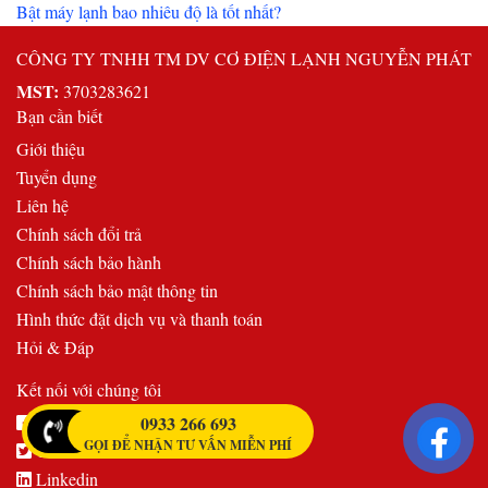
Bật máy lạnh bao nhiêu độ là tốt nhất?
CÔNG TY TNHH TM DV CƠ ĐIỆN LẠNH NGUYỄN PHÁT
MST:
3703283621
Bạn cần biết
Giới thiệu
Tuyển dụng
Liên hệ
Chính sách đổi trả
Chính sách bảo hành
Chính sách bảo mật thông tin
Hình thức đặt dịch vụ và thanh toán
Hỏi & Đáp
Kết nối với chúng tôi
Facebook
0933 266 693
GỌI ĐỂ NHẬN TƯ VẤN MIỄN PHÍ
Twitter
Linkedin