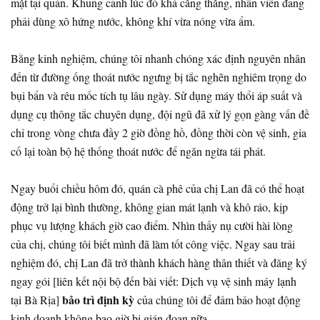
mặt tại quán. Khung cảnh lúc đó khá căng thẳng, nhân viên đang
phải dùng xô hứng nước, không khí vừa nóng vừa ẩm.
Bằng kinh nghiệm, chúng tôi nhanh chóng xác định nguyên nhân
đến từ đường ống thoát nước ngưng bị tắc nghẽn nghiêm trọng do
bụi bẩn và rêu mốc tích tụ lâu ngày. Sử dụng máy thổi áp suất và
dụng cụ thông tắc chuyên dụng, đội ngũ đã xử lý gọn gàng vấn đề
chỉ trong vòng chưa đầy 2 giờ đồng hồ, đồng thời còn vệ sinh, gia
cố lại toàn bộ hệ thống thoát nước để ngăn ngừa tái phát.
Ngay buổi chiều hôm đó, quán cà phê của chị Lan đã có thể hoạt
động trở lại bình thường, không gian mát lạnh và khô ráo, kịp
phục vụ lượng khách giờ cao điểm. Nhìn thấy nụ cười hài lòng
của chị, chúng tôi biết mình đã làm tốt công việc. Ngay sau trải
nghiệm đó, chị Lan đã trở thành khách hàng thân thiết và đăng ký
ngay gói [liên kết nội bộ đến bài viết: Dịch vụ vệ sinh máy lạnh
bảo trì định kỳ
tại Bà Rịa]
của chúng tôi để đảm bảo hoạt động
kinh doanh không bao giờ bị gián đoạn nữa.