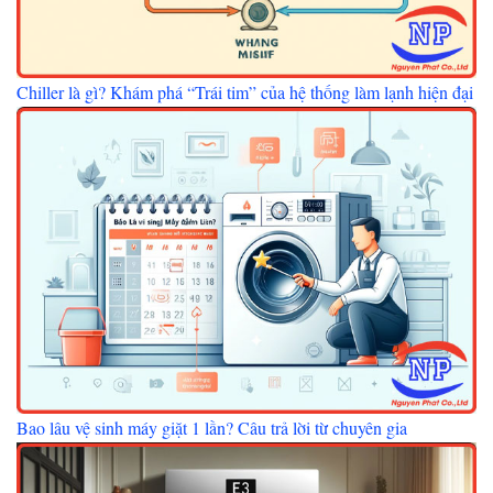
Chiller là gì? Khám phá “Trái tim” của hệ thống làm lạnh hiện đại
Bao lâu vệ sinh máy giặt 1 lần? Câu trả lời từ chuyên gia