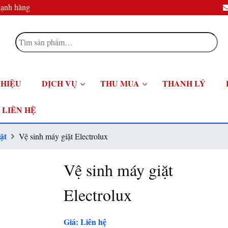
lạnh hàng
Tìm
kiếm:
THIỆU
DỊCH VỤ
THU MUA
THANH LÝ
LIÊN HỆ
ặt
Vệ sinh máy giặt Electrolux
Vệ sinh máy giặt
Electrolux
Giá: Liên hệ