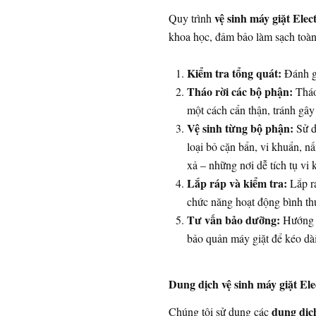
vệ sinh máy giặt Elec
Quy trình
khoa học, đảm bảo làm sạch toàn
Kiểm tra tổng quát:
Đánh gi
Tháo rời các bộ phận:
Tháo 
một cách cẩn thận, tránh gâ
Vệ sinh từng bộ phận:
Sử d
loại bỏ cặn bẩn, vi khuẩn, n
xả – những nơi dễ tích tụ vi 
Lắp ráp và kiểm tra:
Lắp rá
chức năng hoạt động bình th
Tư vấn bảo dưỡng:
Hướng 
bảo quản máy giặt để kéo dài
Dung dịch vệ sinh máy giặt Ele
dung dịch
Chúng tôi sử dụng các