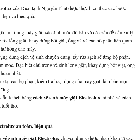
trolux
của Điện lạnh Nguyễn Phát được thực hiện theo các bước
 diện và hiệu quả:
á tình trạng máy giặt, xác định mức độ bẩn và các vấn đề cần xử lý.
rời lồng giặt, khay đựng bột giặt, ống xả và các bộ phận liên quan
y hư hỏng cho máy.
ụng dung dịch vệ sinh chuyên dụng, tẩy rửa sạch sẽ từng bộ phận,
ấm mốc. Đặc biệt chú trọng vệ sinh lồng giặt, khay đựng bột giặt, ống
khuẩn nhất.
p lại các bộ phận, kiểm tra hoạt động của máy giặt đảm bảo mọi
ường.
cách vệ sinh máy giặt Electrolux
dẫn khách hàng
tại nhà và cách
 tuổi thọ.
ctrolux an toàn, hiệu quả
 vệ sinh máy giặt Electrolux
chuyên dụng, được nhập khẩu từ các