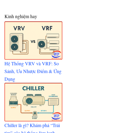
Kinh nghiệm hay
Hệ Thống VRV và VRF: So
Sánh, Ưu Nhược Điểm & Ứng
Dụng
Chiller là gì? Khám phá “Trái
tim” của hệ thống làm lạnh