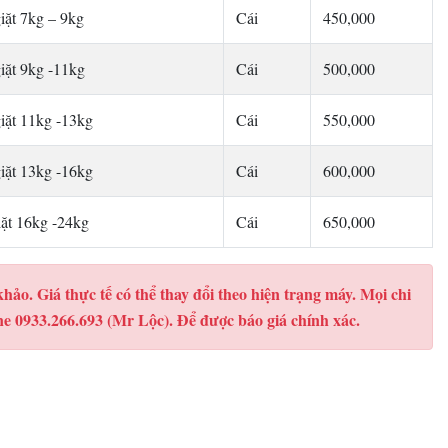
giặt 7kg – 9kg
Cái
450,000
giặt 9kg -11kg
Cái
500,000
giặt 11kg -13kg
Cái
550,000
giặt 13kg -16kg
Cái
600,000
iặt 16kg -24kg
Cái
650,000
khảo. Giá thực tế có thể thay đổi theo hiện trạng máy. Mọi chi
line 0933.266.693 (Mr Lộc). Để được báo giá chính xác.