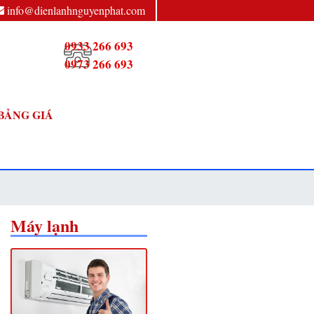
info@dienlanhnguyenphat.com
0933 266 693
0973 266 693
BẢNG GIÁ
Máy lạnh