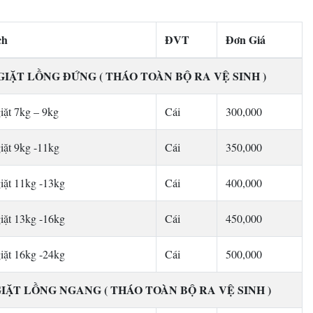
ch
ĐVT
Đơn Giá
IẶT LỒNG ĐỨNG ( THÁO TOÀN BỘ RA VỆ SINH )
giặt 7kg – 9kg
Cái
300,000
giặt 9kg -11kg
Cái
350,000
giặt 11kg -13kg
Cái
400,000
giặt 13kg -16kg
Cái
450,000
giặt 16kg -24kg
Cái
500,000
IẶT LỒNG NGANG ( THÁO TOÀN BỘ RA VỆ SINH )